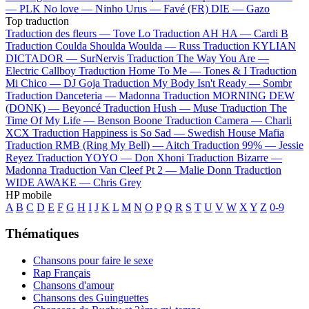
—
PLK
No love —
Ninho
Urus —
Favé (FR)
DIE —
Gazo
Top traduction
Traduction des fleurs —
Tove Lo
Traduction AH HA —
Cardi B
Traduction Coulda Shoulda Woulda —
Russ
Traduction KYLIAN
DICTADOR —
SurNervis
Traduction The Way You Are —
Electric Callboy
Traduction Home To Me —
Tones & I
Traduction
Mi Chico —
DJ Goja
Traduction My Body Isn't Ready —
Sombr
Traduction Danceteria —
Madonna
Traduction MORNING DEW
(DONK) —
Beyoncé
Traduction Hush —
Muse
Traduction The
Time Of My Life —
Benson Boone
Traduction Camera —
Charli
XCX
Traduction Happiness is So Sad —
Swedish House Mafia
Traduction RMB (Ring My Bell) —
Aitch
Traduction 99% —
Jessie
Reyez
Traduction YOYO —
Don Xhoni
Traduction Bizarre —
Madonna
Traduction Van Cleef Pt 2 —
Malie Donn
Traduction
WIDE AWAKE —
Chris Grey
HP mobile
A
B
C
D
E
F
G
H
I
J
K
L
M
N
O
P
Q
R
S
T
U
V
W
X
Y
Z
0-9
Thématiques
Chansons pour faire le sexe
Rap Français
Chansons d'amour
Chansons des Guinguettes