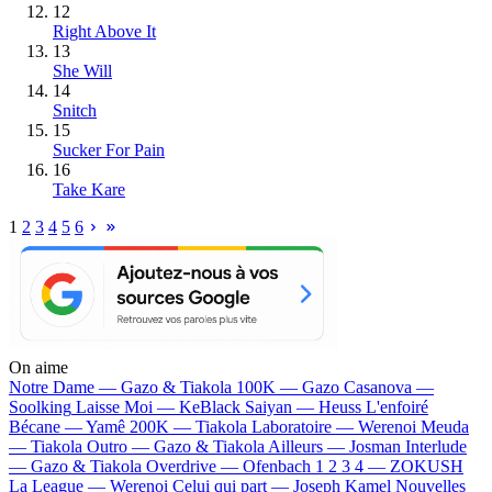
12
Right Above It
13
She Will
14
Snitch
15
Sucker For Pain
16
Take Kare
1
2
3
4
5
6
On aime
Notre Dame —
Gazo & Tiakola
100K —
Gazo
Casanova —
Soolking
Laisse Moi —
KeBlack
Saiyan —
Heuss L'enfoiré
Bécane —
Yamê
200K —
Tiakola
Laboratoire —
Werenoi
Meuda
—
Tiakola
Outro —
Gazo & Tiakola
Ailleurs —
Josman
Interlude
—
Gazo & Tiakola
Overdrive —
Ofenbach
1 2 3 4 —
ZOKUSH
La League —
Werenoi
Celui qui part —
Joseph Kamel
Nouvelles