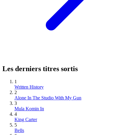
Les derniers titres sortis
1
Written History
2
Alone In The Studio With My Gun
3
Mula Komin In
4
King Carter
5
Bells