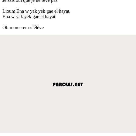
Je sais oui que je ne rêve pas
Lioum Ena w yak yek gae el hayat,
Ena w yak yek gae el hayat
Oh mon cœur s’élève