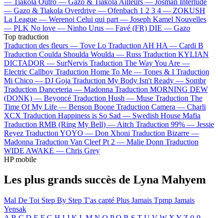
—
Tiakola
Outro —
Gazo & Tiakola
Ailleurs —
Josman
Interlude
—
Gazo & Tiakola
Overdrive —
Ofenbach
1 2 3 4 —
ZOKUSH
La League —
Werenoi
Celui qui part —
Joseph Kamel
Nouvelles
—
PLK
No love —
Ninho
Urus —
Favé (FR)
DIE —
Gazo
Top traduction
Traduction des fleurs —
Tove Lo
Traduction AH HA —
Cardi B
Traduction Coulda Shoulda Woulda —
Russ
Traduction KYLIAN
DICTADOR —
SurNervis
Traduction The Way You Are —
Electric Callboy
Traduction Home To Me —
Tones & I
Traduction
Mi Chico —
DJ Goja
Traduction My Body Isn't Ready —
Sombr
Traduction Danceteria —
Madonna
Traduction MORNING DEW
(DONK) —
Beyoncé
Traduction Hush —
Muse
Traduction The
Time Of My Life —
Benson Boone
Traduction Camera —
Charli
XCX
Traduction Happiness is So Sad —
Swedish House Mafia
Traduction RMB (Ring My Bell) —
Aitch
Traduction 99% —
Jessie
Reyez
Traduction YOYO —
Don Xhoni
Traduction Bizarre —
Madonna
Traduction Van Cleef Pt 2 —
Malie Donn
Traduction
WIDE AWAKE —
Chris Grey
HP mobile
Les plus grands succès de Lyna Mahyem
Mal De Toi
Step By Step
T'as capté
Plus Jamais
Tpmp
Jamais
Yensak
A
B
C
D
E
F
G
H
I
J
K
L
M
N
O
P
Q
R
S
T
U
V
W
X
Y
Z
0-9