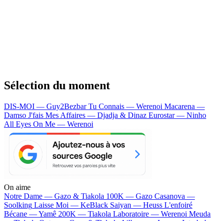
Sélection du moment
DIS-MOI — Guy2Bezbar
Tu Connais — Werenoi
Macarena —
Damso
J'fais Mes Affaires — Djadja & Dinaz
Eurostar — Ninho
All Eyes On Me — Werenoi
On aime
Notre Dame —
Gazo & Tiakola
100K —
Gazo
Casanova —
Soolking
Laisse Moi —
KeBlack
Saiyan —
Heuss L'enfoiré
Bécane —
Yamê
200K —
Tiakola
Laboratoire —
Werenoi
Meuda