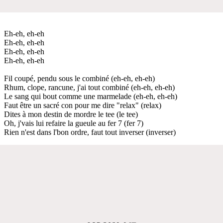
Eh-eh, eh-eh
Eh-eh, eh-eh
Eh-eh, eh-eh
Eh-eh, eh-eh
Fil coupé, pendu sous le combiné (eh-eh, eh-eh)
Rhum, clope, rancune, j'ai tout combiné (eh-eh, eh-eh)
Le sang qui bout comme une marmelade (eh-eh, eh-eh)
Faut être un sacré con pour me dire "relax" (relax)
Dites à mon destin de mordre le tee (le tee)
Oh, j'vais lui refaire la gueule au fer 7 (fer 7)
Rien n'est dans l'bon ordre, faut tout inverser (inverser)