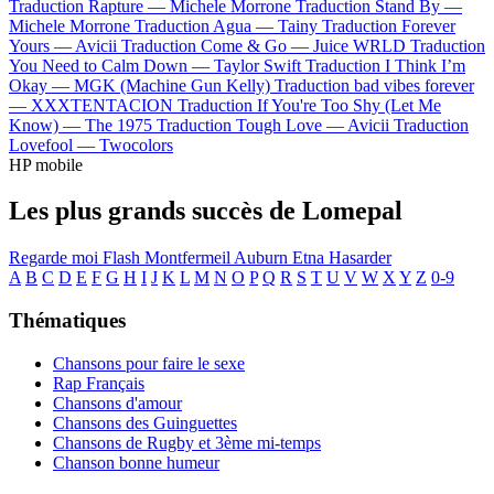
Traduction Rapture —
Michele Morrone
Traduction Stand By —
Michele Morrone
Traduction Agua —
Tainy
Traduction Forever
Yours —
Avicii
Traduction Come & Go —
Juice WRLD
Traduction
You Need to Calm Down —
Taylor Swift
Traduction I Think I’m
Okay —
MGK (Machine Gun Kelly)
Traduction bad vibes forever
—
XXXTENTACION
Traduction If You're Too Shy (Let Me
Know) —
The 1975
Traduction Tough Love —
Avicii
Traduction
Lovefool —
Twocolors
HP mobile
Les plus grands succès de Lomepal
Regarde moi
Flash
Montfermeil
Auburn
Etna
Hasarder
A
B
C
D
E
F
G
H
I
J
K
L
M
N
O
P
Q
R
S
T
U
V
W
X
Y
Z
0-9
Thématiques
Chansons pour faire le sexe
Rap Français
Chansons d'amour
Chansons des Guinguettes
Chansons de Rugby et 3ème mi-temps
Chanson bonne humeur