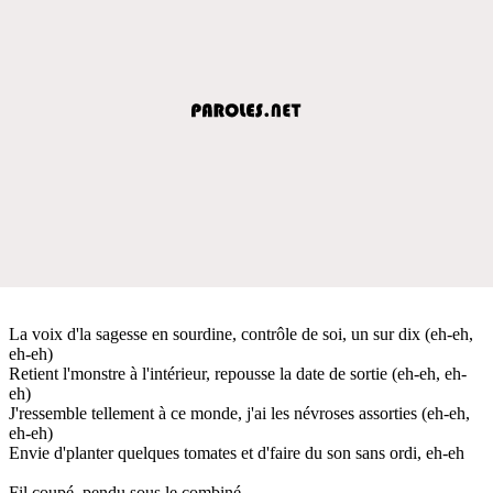
La voix d'la sagesse en sourdine, contrôle de soi, un sur dix (eh-eh,
eh-eh)
Retient l'monstre à l'intérieur, repousse la date de sortie (eh-eh, eh-
eh)
J'ressemble tellement à ce monde, j'ai les névroses assorties (eh-eh,
eh-eh)
Envie d'planter quelques tomates et d'faire du son sans ordi, eh-eh
Fil coupé, pendu sous le combiné