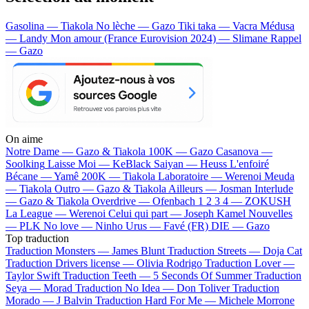
Gasolina — Tiakola
No lèche — Gazo
Tiki taka — Vacra
Médusa
— Landy
Mon amour (France Eurovision 2024) — Slimane
Rappel
— Gazo
On aime
Notre Dame —
Gazo & Tiakola
100K —
Gazo
Casanova —
Soolking
Laisse Moi —
KeBlack
Saiyan —
Heuss L'enfoiré
Bécane —
Yamê
200K —
Tiakola
Laboratoire —
Werenoi
Meuda
—
Tiakola
Outro —
Gazo & Tiakola
Ailleurs —
Josman
Interlude
—
Gazo & Tiakola
Overdrive —
Ofenbach
1 2 3 4 —
ZOKUSH
La League —
Werenoi
Celui qui part —
Joseph Kamel
Nouvelles
—
PLK
No love —
Ninho
Urus —
Favé (FR)
DIE —
Gazo
Top traduction
Traduction Monsters —
James Blunt
Traduction Streets —
Doja Cat
Traduction Drivers license —
Olivia Rodrigo
Traduction Lover —
Taylor Swift
Traduction Teeth —
5 Seconds Of Summer
Traduction
Seya —
Morad
Traduction No Idea —
Don Toliver
Traduction
Morado —
J Balvin
Traduction Hard For Me —
Michele Morrone