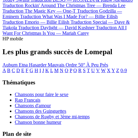
Traduction Rockin' Around The Christmas Tree —
Brenda Lee
Traduction The Magic Key —
One-T
Traduction Godzilla —
Eminem
Traduction What Was I Made For? —
Billie Eilish
Traduction Emorio —
Billie Eilish
Traduction Special —
Dave &
Tiakola
Traduction Daylight —
David Kushner
Traduction All I
Want For Christmas Is You —
Mariah Carey
HP mobile
Les plus grands succès de Lomepal
Auburn
Etna
Hasarder
Mauvais Ordre
50°
À Peu Près
A
B
C
D
E
F
G
H
I
J
K
L
M
N
O
P
Q
R
S
T
U
V
W
X
Y
Z
0-9
Thématiques
Chansons pour faire le sexe
Rap Français
Chansons d'amour
Chansons des Guinguettes
Chansons de Rugby et 3ème mi-temps
Chanson bonne humeur
Plan de site