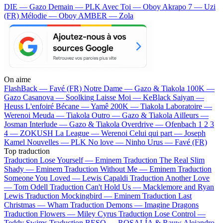
DIE — Gazo
Demain — PLK
Avec Toi — Oboy
Akrapo 7 — Uzi
(FR)
Mélodie — Oboy
AMBER — Zola
On aime
FlashBack —
Favé (FR)
Notre Dame —
Gazo & Tiakola
100K —
Gazo
Casanova —
Soolking
Laisse Moi —
KeBlack
Saiyan —
Heuss L'enfoiré
Bécane —
Yamê
200K —
Tiakola
Laboratoire —
Werenoi
Meuda —
Tiakola
Outro —
Gazo & Tiakola
Ailleurs —
Josman
Interlude —
Gazo & Tiakola
Overdrive —
Ofenbach
1 2 3
4 —
ZOKUSH
La League —
Werenoi
Celui qui part —
Joseph
Kamel
Nouvelles —
PLK
No love —
Ninho
Urus —
Favé (FR)
Top traduction
Traduction Lose Yourself —
Eminem
Traduction The Real Slim
Shady —
Eminem
Traduction Without Me —
Eminem
Traduction
Someone You Loved —
Lewis Capaldi
Traduction Another Love
—
Tom Odell
Traduction Can't Hold Us —
Macklemore and Ryan
Lewis
Traduction Mockingbird —
Eminem
Traduction Last
Christmas —
Wham
Traduction Demons —
Imagine Dragons
Traduction Flowers —
Miley Cyrus
Traduction Lose Control —
Teddy Swims
Traduction BESO —
ROSALÍA & Rauw Alejandro