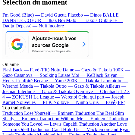
Sélection du moment
I'm Good (Blue) — David Guetta
Placebo — Dinos
BALLE
DANS LE COEUR — Ikaz Boi
M3lo — Tiakola
Oublie-le —
Dadju
Dépassé — Nuit Incolore
On aime
FlashBack —
Favé (FR)
Notre Dame —
Gazo & Tiakola
100K —
Gazo
Casanova —
Soolking
Laisse Moi —
KeBlack
Saiyan —
Heuss L'enfoiré
Bécane —
Yamê
200K —
Tiakola
Laboratoire —
Werenoi
Meuda —
Tiakola
Outro —
Gazo & Tiakola
Ailleurs —
Josman
Interlude —
Gazo & Tiakola
Overdrive —
Ofenbach
1 2 3
4 —
ZOKUSH
La League —
Werenoi
Celui qui part —
Joseph
Kamel
Nouvelles —
PLK
No love —
Ninho
Urus —
Favé (FR)
Top traduction
Traduction Lose Yourself —
Eminem
Traduction The Real Slim
Shady —
Eminem
Traduction Without Me —
Eminem
Traduction
Someone You Loved —
Lewis Capaldi
Traduction Another Love
—
Tom Odell
Traduction Can't Hold Us —
Macklemore and Ryan
Lewis
Traduction Mockingbird —
Eminem
Traduction Last