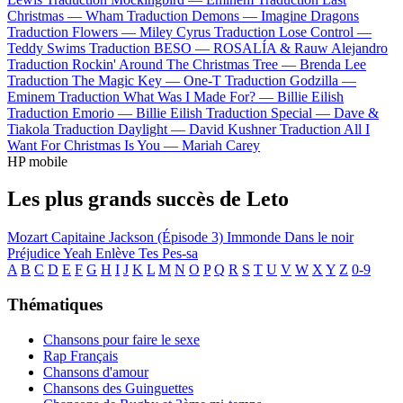
Christmas —
Wham
Traduction Demons —
Imagine Dragons
Traduction Flowers —
Miley Cyrus
Traduction Lose Control —
Teddy Swims
Traduction BESO —
ROSALÍA & Rauw Alejandro
Traduction Rockin' Around The Christmas Tree —
Brenda Lee
Traduction The Magic Key —
One-T
Traduction Godzilla —
Eminem
Traduction What Was I Made For? —
Billie Eilish
Traduction Emorio —
Billie Eilish
Traduction Special —
Dave &
Tiakola
Traduction Daylight —
David Kushner
Traduction All I
Want For Christmas Is You —
Mariah Carey
HP mobile
Les plus grands succès de Leto
Mozart Capitaine Jackson (Épisode 3)
Immonde
Dans le noir
Préjudice
Yeah
Enlève Tes Pes-sa
A
B
C
D
E
F
G
H
I
J
K
L
M
N
O
P
Q
R
S
T
U
V
W
X
Y
Z
0-9
Thématiques
Chansons pour faire le sexe
Rap Français
Chansons d'amour
Chansons des Guinguettes