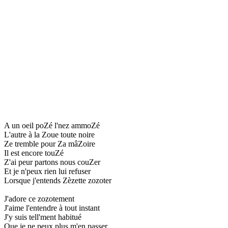
A un oeil poZé l'nez ammoZé
L'autre à la Zoue toute noire
Ze tremble pour Za mâZoire
Il est encore touZé
Z'ai peur partons nous couZer
Et je n'peux rien lui refuser
Lorsque j'entends Zèzette zozoter
J'adore ce zozotement
J'aime l'entendre à tout instant
J'y suis tell'ment habitué
Que je ne peux plus m'en passer