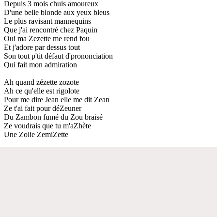
Depuis 3 mois chuis amoureux
D'une belle blonde aux yeux bleus
Le plus ravisant mannequins
Que j'ai rencontré chez Paquin
Oui ma Zezette me rend fou
Et j'adore par dessus tout
Son tout p'tit défaut d'prononciation
Qui fait mon admiration
Ah quand zézette zozote
Ah ce qu'elle est rigolote
Pour me dire Jean elle me dit Zean
Ze t'ai fait pour déZeuner
Du Zambon fumé du Zou braisé
Ze voudrais que tu m'aZhète
Une Zolie ZemiZette