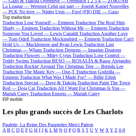
—
Gazo & Tiakola
Overdrive —
Ofenbach
1 2 3 4 —
ZOKUSH
La League —
Werenoi
Celui qui part —
Joseph Kamel
Nouvelles
—
PLK
No love —
Ninho
Urus —
Favé (FR)
DIE —
Gazo
Top traduction
Traduction Lose Yourself —
Eminem
Traduction The Real Slim
Shady —
Eminem
Traduction Without Me —
Eminem
Traduction
Someone You Loved —
Lewis Capaldi
Traduction Another Love
—
Tom Odell
Traduction Mockingbird —
Eminem
Traduction Can't
Hold Us —
Macklemore and Ryan Lewis
Traduction Last
Christmas —
Wham
Traduction Demons —
Imagine Dragons
Traduction Flowers —
Miley Cyrus
Traduction Lose Control —
Teddy Swims
Traduction BESO —
ROSALÍA & Rauw Alejandro
Traduction Rockin' Around The Christmas Tree —
Brenda Lee
Traduction The Magic Key —
One-T
Traduction Godzilla —
Eminem
Traduction What Was I Made For? —
Billie Eilish
Traduction Special —
Dave & Tiakola
Traduction Paint The Town
Red —
Doja Cat
Traduction All I Want For Christmas Is You —
Mariah Carey
Traduction Emorio —
Mariah Carey
HP mobile
Les plus grands succès de Les Charlots
Paulette, La Reine Des Paupiettes
Merci Patron
A
B
C
D
E
F
G
H
I
J
K
L
M
N
O
P
Q
R
S
T
U
V
W
X
Y
Z
0-9