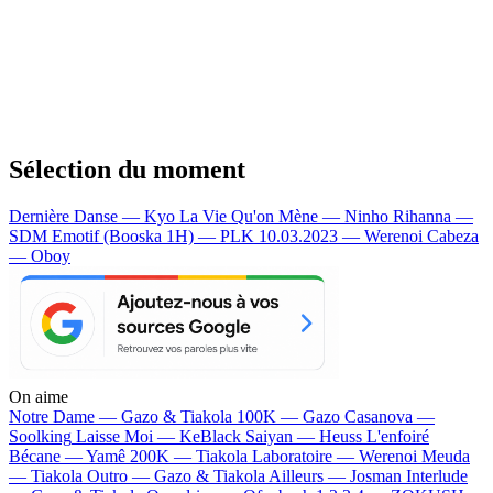
Sélection du moment
Dernière Danse — Kyo
La Vie Qu'on Mène — Ninho
Rihanna —
SDM
Emotif (Booska 1H) — PLK
10.03.2023 — Werenoi
Cabeza
— Oboy
On aime
Notre Dame —
Gazo & Tiakola
100K —
Gazo
Casanova —
Soolking
Laisse Moi —
KeBlack
Saiyan —
Heuss L'enfoiré
Bécane —
Yamê
200K —
Tiakola
Laboratoire —
Werenoi
Meuda
—
Tiakola
Outro —
Gazo & Tiakola
Ailleurs —
Josman
Interlude