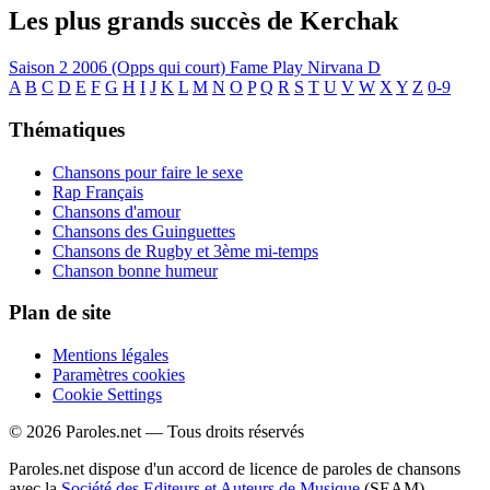
Les plus grands succès de Kerchak
Saison 2
2006 (Opps qui court)
Fame
Play
Nirvana
D
A
B
C
D
E
F
G
H
I
J
K
L
M
N
O
P
Q
R
S
T
U
V
W
X
Y
Z
0-9
Thématiques
Chansons pour faire le sexe
Rap Français
Chansons d'amour
Chansons des Guinguettes
Chansons de Rugby et 3ème mi-temps
Chanson bonne humeur
Plan de site
Mentions légales
Paramètres cookies
Cookie Settings
© 2026 Paroles.net — Tous droits réservés
Paroles.net dispose d'un accord de licence de paroles de chansons
avec la
Société des Editeurs et Auteurs de Musique
(SEAM)