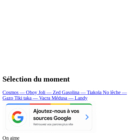
Sélection du moment
Cosmos — Oboy
Joli — Zed
Gasolina — Tiakola
No lèche —
Gazo
Tiki taka — Vacra
Médusa — Landy
On aime