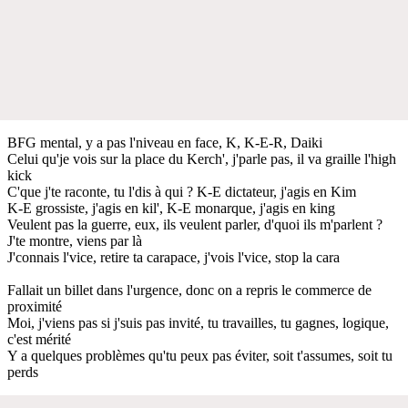
BFG mental, y a pas l'niveau en face, K, K-E-R, Daiki
Celui qu'je vois sur la place du Kerch', j'parle pas, il va graille l'high
kick
C'que j'te raconte, tu l'dis à qui ? K-E dictateur, j'agis en Kim
K-E grossiste, j'agis en kil', K-E monarque, j'agis en king
Veulent pas la guerre, eux, ils veulent parler, d'quoi ils m'parlent ?
J'te montre, viens par là
J'connais l'vice, retire ta carapace, j'vois l'vice, stop la cara
Fallait un billet dans l'urgence, donc on a repris le commerce de
proximité
Moi, j'viens pas si j'suis pas invité, tu travailles, tu gagnes, logique,
c'est mérité
Y a quelques problèmes qu'tu peux pas éviter, soit t'assumes, soit tu
perds