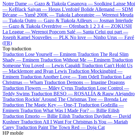
Notre Dame —
Gazo & Tiakola
Casanova —
Soolking
Laisse Moi
—
KeBlack
Saiyan —
Heuss L'enfoiré
Bolide Allemand —
SDM
Bécane —
Yamê
200K —
Tiakola
Laboratoire —
Werenoi
Meuda
—
Tiakola
Outro —
Gazo & Tiakola
Ailleurs —
Josman
Interlude
—
Gazo & Tiakola
Overdrive —
Ofenbach
1 2 3 4 —
ZOKUSH
La League —
Werenoi
Popcorn Salé —
Santa
Celui qui part —
Joseph Kamel
Nouvelles —
PLK
No love —
Ninho
Urus —
Favé
(FR)
Top traduction
Traduction Lose Yourself —
Eminem
Traduction The Real Slim
Shady —
Eminem
Traduction Without Me —
Eminem
Traduction
Someone You Loved —
Lewis Capaldi
Traduction Can't Hold Us
—
Macklemore and Ryan Lewis
Traduction Mockingbird —
Eminem
Traduction Another Love —
Tom Odell
Traduction Last
Christmas —
Wham
Traduction Demons —
Imagine Dragons
Traduction Flowers —
Miley Cyrus
Traduction Lose Control —
Teddy Swims
Traduction BESO —
ROSALÍA & Rauw Alejandro
Traduction Rockin' Around The Christmas Tree —
Brenda Lee
Traduction The Magic Key —
One-T
Traduction Godzilla —
Eminem
Traduction What Was I Made For? —
Billie Eilish
Traduction Emorio —
Billie Eilish
Traduction Daylight —
David
Kushner
Traduction All I Want For Christmas Is You —
Mariah
Carey
Traduction Paint The Town Red —
Doja Cat
HP mobile