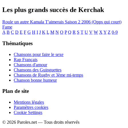
Les plus grands succès de Kerchak
Roule un autre
Kamala
T'aimerais
Saison 2
2006 (Opps qui court)
Fame
A
B
C
D
E
F
G
H
I
J
K
L
M
N
O
P
Q
R
S
T
U
V
W
X
Y
Z
0-9
Thématiques
Chansons pour faire le sexe
Rap Français
Chansons d'amour
Chansons des Guinguettes
Chansons de Rugby et 3ème mi-temps
Chanson bonne humeur
Plan de site
Mentions légales
Paramètres cookies
Cookie Settings
© 2026 Paroles.net — Tous droits réservés