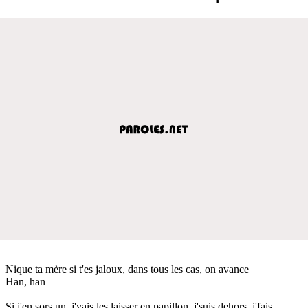
Nique ta mère si t'es jaloux, dans tous les cas, on avance
Han, han
Si j'en sors un, j'vais les laisser en papillon, j'suis dehors, j'fais