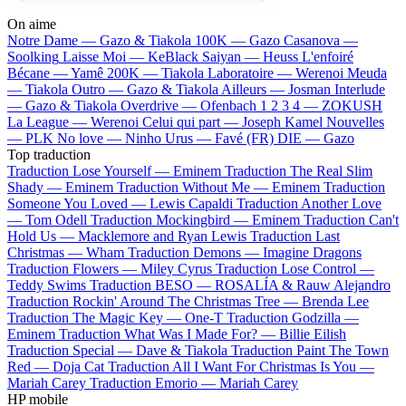
On aime
Notre Dame —
Gazo & Tiakola
100K —
Gazo
Casanova —
Soolking
Laisse Moi —
KeBlack
Saiyan —
Heuss L'enfoiré
Bécane —
Yamê
200K —
Tiakola
Laboratoire —
Werenoi
Meuda
—
Tiakola
Outro —
Gazo & Tiakola
Ailleurs —
Josman
Interlude
—
Gazo & Tiakola
Overdrive —
Ofenbach
1 2 3 4 —
ZOKUSH
La League —
Werenoi
Celui qui part —
Joseph Kamel
Nouvelles
—
PLK
No love —
Ninho
Urus —
Favé (FR)
DIE —
Gazo
Top traduction
Traduction Lose Yourself —
Eminem
Traduction The Real Slim
Shady —
Eminem
Traduction Without Me —
Eminem
Traduction
Someone You Loved —
Lewis Capaldi
Traduction Another Love
—
Tom Odell
Traduction Mockingbird —
Eminem
Traduction Can't
Hold Us —
Macklemore and Ryan Lewis
Traduction Last
Christmas —
Wham
Traduction Demons —
Imagine Dragons
Traduction Flowers —
Miley Cyrus
Traduction Lose Control —
Teddy Swims
Traduction BESO —
ROSALÍA & Rauw Alejandro
Traduction Rockin' Around The Christmas Tree —
Brenda Lee
Traduction The Magic Key —
One-T
Traduction Godzilla —
Eminem
Traduction What Was I Made For? —
Billie Eilish
Traduction Special —
Dave & Tiakola
Traduction Paint The Town
Red —
Doja Cat
Traduction All I Want For Christmas Is You —
Mariah Carey
Traduction Emorio —
Mariah Carey
HP mobile