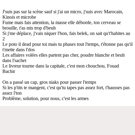
J'suis pas sur la scène sauf si j'ai un micro, j'suis avec Marocain,
Kinois et microbe
Fume mais fais attention, la masse elle déborde, ton cerveau se
brouille, t'as mis trop d'beuh
Si j'me déplace, j'vais niquer l'bon, fais belek, on sait qu't'habites au
2
Le poto il dead pour toi mais tu phases tout l'temps, t'étonne pas qu'il
t'mette dans l'dos
Les affaires volées elles partent pas cher, poudre blanche et beuh
dans l'sachet
Le livreur tourne dans la capitale, c'est mon chouchou, Fouad
Bachir
On a passé un cap, gros niaks pour passer l'temps
Si les p'tits te mangent, c'est qu'tu tapes pas assez fort, t'hausses pas
assez l'ton
Problème, solution, pour nous, c'est les armes