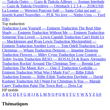
—
Tiakola
Outro —
Gazo & Tiakola
Ailleurs —
Josman
Interlude
—
Gazo & Tiakola
Overdrive —
Ofenbach
1 2 3 4 —
ZOKUSH
La League —
Werenoi
Popcorn Salé —
Santa
Celui qui part —
Joseph Kamel
Nouvelles —
PLK
No love —
Ninho
Urus —
Favé
(FR)
Top traduction
Traduction Lose Yourself —
Eminem
Traduction The Real Slim
Shady —
Eminem
Traduction Without Me —
Eminem
Traduction
Someone You Loved —
Lewis Capaldi
Traduction Can't Hold Us
—
Macklemore and Ryan Lewis
Traduction Mockingbird —
Eminem
Traduction Another Love —
Tom Odell
Traduction Last
Christmas —
Wham
Traduction Demons —
Imagine Dragons
Traduction Flowers —
Miley Cyrus
Traduction Lose Control —
Teddy Swims
Traduction BESO —
ROSALÍA & Rauw Alejandro
Traduction Rockin' Around The Christmas Tree —
Brenda Lee
Traduction The Magic Key —
One-T
Traduction Godzilla —
Eminem
Traduction What Was I Made For? —
Billie Eilish
Traduction Emorio —
Billie Eilish
Traduction Daylight —
David
Kushner
Traduction All I Want For Christmas Is You —
Mariah
Carey
Traduction Paint The Town Red —
Doja Cat
HP mobile
A
B
C
D
E
F
G
H
I
J
K
L
M
N
O
P
Q
R
S
T
U
V
W
X
Y
Z
0-9
Thématiques