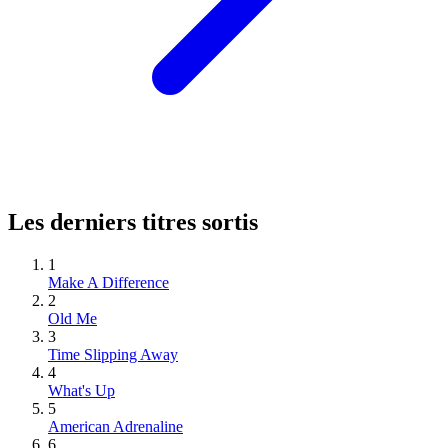
Les derniers titres sortis
1
Make A Difference
2
Old Me
3
Time Slipping Away
4
What's Up
5
American Adrenaline
6