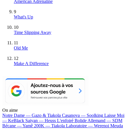
American Adrenaline
9
What's Up
10
Time Slipping Away
11
Old Me
12
Make A Difference
On aime
Notre Dame —
Gazo & Tiakola
Casanova —
Soolking
Laisse Moi
—
KeBlack
Saiyan —
Heuss L'enfoiré
Bolide Allemand —
SDM
Bécane —
Yamê
200K —
Tiakola
Laboratoire —
Werenoi
Meuda