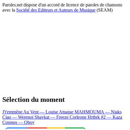
Paroles.net dispose d'un accord de licence de paroles de chansons
avec la
Société des Editeurs et Auteurs de Musique
(SEAM)
Sélection du moment
J't'emmène Au Vent — Louise Attaque
MAHMOUMA — Niaks
Ciao — Werenoi
Shavkat — Freeze Corleone
Hrtbrk #2 — Kaza
Cosmos — Oboy