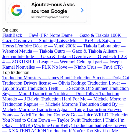
On aime
FlashBack —
Favé (FR)
Notre Dame —
Gazo & Tiakola
100K —
Gazo
Casanova —
Soolking
Laisse Moi —
KeBlack
Saiyan —
Heuss L'enfoiré
Bécane —
Yamê
200K —
Tiakola
Laboratoire —
Werenoi
Meuda —
Tiakola
Outro —
Gazo & Tiakola
Ailleurs —
Josman
Interlude —
Gazo & Tiakola
Overdrive —
Ofenbach
1 2 3
4 —
ZOKUSH
La League —
Werenoi
Celui qui part —
Joseph
Kamel
Nouvelles —
PLK
No love —
Ninho
Urus —
Favé (FR)
Top traduction
Traduction Monsters —
James Blunt
Traduction Streets —
Doja Cat
Traduction Drivers license —
Olivia Rodrigo
Traduction Lover —
Taylor Swift
Traduction Teeth —
5 Seconds Of Summer
Traduction
Seya —
Morad
Traduction No Idea —
Don Toliver
Traduction
Morado —
J Balvin
Traduction Hard For Me —
Michele Morrone
Traduction Rapture —
Michele Morrone
Traduction Stand By —
Michele Morrone
Traduction Agua —
Tainy
Traduction Forever
Yours —
Avicii
Traduction Come & Go —
Juice WRLD
Traduction
You Need to Calm Down —
Taylor Swift
Traduction I Think I’m
Okay —
MGK (Machine Gun Kelly)
Traduction bad vibes forever
—
XXXTENTACION
Traduction If You're Too Shy (Let Me