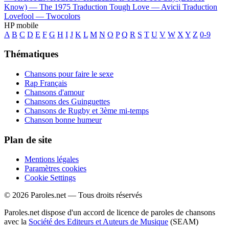
Know) —
The 1975
Traduction Tough Love —
Avicii
Traduction
Lovefool —
Twocolors
HP mobile
A
B
C
D
E
F
G
H
I
J
K
L
M
N
O
P
Q
R
S
T
U
V
W
X
Y
Z
0-9
Thématiques
Chansons pour faire le sexe
Rap Français
Chansons d'amour
Chansons des Guinguettes
Chansons de Rugby et 3ème mi-temps
Chanson bonne humeur
Plan de site
Mentions légales
Paramètres cookies
Cookie Settings
© 2026 Paroles.net — Tous droits réservés
Paroles.net dispose d'un accord de licence de paroles de chansons
avec la
Société des Editeurs et Auteurs de Musique
(SEAM)