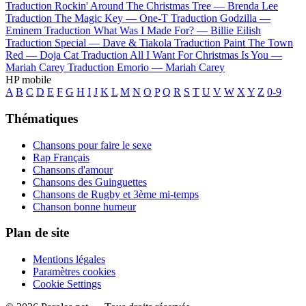
Traduction Rockin' Around The Christmas Tree —
Brenda Lee
Traduction The Magic Key —
One-T
Traduction Godzilla —
Eminem
Traduction What Was I Made For? —
Billie Eilish
Traduction Special —
Dave & Tiakola
Traduction Paint The Town
Red —
Doja Cat
Traduction All I Want For Christmas Is You —
Mariah Carey
Traduction Emorio —
Mariah Carey
HP mobile
A
B
C
D
E
F
G
H
I
J
K
L
M
N
O
P
Q
R
S
T
U
V
W
X
Y
Z
0-9
Thématiques
Chansons pour faire le sexe
Rap Français
Chansons d'amour
Chansons des Guinguettes
Chansons de Rugby et 3ème mi-temps
Chanson bonne humeur
Plan de site
Mentions légales
Paramètres cookies
Cookie Settings