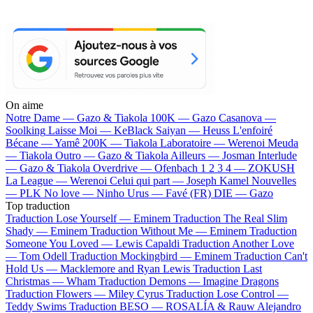
On aime
Notre Dame —
Gazo & Tiakola
100K —
Gazo
Casanova —
Soolking
Laisse Moi —
KeBlack
Saiyan —
Heuss L'enfoiré
Bécane —
Yamê
200K —
Tiakola
Laboratoire —
Werenoi
Meuda
—
Tiakola
Outro —
Gazo & Tiakola
Ailleurs —
Josman
Interlude
—
Gazo & Tiakola
Overdrive —
Ofenbach
1 2 3 4 —
ZOKUSH
La League —
Werenoi
Celui qui part —
Joseph Kamel
Nouvelles
—
PLK
No love —
Ninho
Urus —
Favé (FR)
DIE —
Gazo
Top traduction
Traduction Lose Yourself —
Eminem
Traduction The Real Slim
Shady —
Eminem
Traduction Without Me —
Eminem
Traduction
Someone You Loved —
Lewis Capaldi
Traduction Another Love
—
Tom Odell
Traduction Mockingbird —
Eminem
Traduction Can't
Hold Us —
Macklemore and Ryan Lewis
Traduction Last
Christmas —
Wham
Traduction Demons —
Imagine Dragons
Traduction Flowers —
Miley Cyrus
Traduction Lose Control —
Teddy Swims
Traduction BESO —
ROSALÍA & Rauw Alejandro