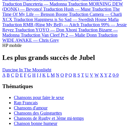
Traduction Danceteria —
Madonna
Traduction MORNING DEW
(DONK) —
Beyoncé
Traduction Hush —
Muse
Traduction The
Time Of My Life —
Benson Boone
Traduction Camera —
Charli
XCX
Traduction Happiness is So Sad —
Swedish House Mafia
Traduction RMB (Ring My Bell) —
Aitch
Traduction 99% —
Jessie
Reyez
Traduction YOYO —
Don Xhoni
Traduction Bizarre —
Madonna
Traduction Van Cleef Pt 2 —
Malie Donn
Traduction
WIDE AWAKE —
Chris Grey
HP mobile
Les plus grands succès de Jubel
Dancing In The Moonlight
A
B
C
D
E
F
G
H
I
J
K
L
M
N
O
P
Q
R
S
T
U
V
W
X
Y
Z
0-9
Thématiques
Chansons pour faire le sexe
Rap Français
Chansons d'amour
Chansons des Guinguettes
Chansons de Rugby et 3ème mi-temps
Chanson bonne humeur