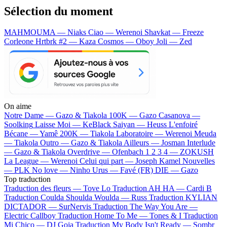
Sélection du moment
MAHMOUMA — Niaks
Ciao — Werenoi
Shavkat — Freeze
Corleone
Hrtbrk #2 — Kaza
Cosmos — Oboy
Joli — Zed
On aime
Notre Dame —
Gazo & Tiakola
100K —
Gazo
Casanova —
Soolking
Laisse Moi —
KeBlack
Saiyan —
Heuss L'enfoiré
Bécane —
Yamê
200K —
Tiakola
Laboratoire —
Werenoi
Meuda
—
Tiakola
Outro —
Gazo & Tiakola
Ailleurs —
Josman
Interlude
—
Gazo & Tiakola
Overdrive —
Ofenbach
1 2 3 4 —
ZOKUSH
La League —
Werenoi
Celui qui part —
Joseph Kamel
Nouvelles
—
PLK
No love —
Ninho
Urus —
Favé (FR)
DIE —
Gazo
Top traduction
Traduction des fleurs —
Tove Lo
Traduction AH HA —
Cardi B
Traduction Coulda Shoulda Woulda —
Russ
Traduction KYLIAN
DICTADOR —
SurNervis
Traduction The Way You Are —
Electric Callboy
Traduction Home To Me —
Tones & I
Traduction
Mi Chico —
DJ Goja
Traduction My Body Isn't Ready —
Sombr