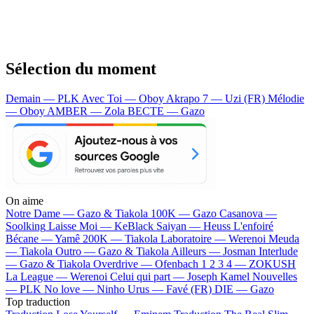
Sélection du moment
Demain — PLK
Avec Toi — Oboy
Akrapo 7 — Uzi (FR)
Mélodie
— Oboy
AMBER — Zola
BECTE — Gazo
On aime
Notre Dame —
Gazo & Tiakola
100K —
Gazo
Casanova —
Soolking
Laisse Moi —
KeBlack
Saiyan —
Heuss L'enfoiré
Bécane —
Yamê
200K —
Tiakola
Laboratoire —
Werenoi
Meuda
—
Tiakola
Outro —
Gazo & Tiakola
Ailleurs —
Josman
Interlude
—
Gazo & Tiakola
Overdrive —
Ofenbach
1 2 3 4 —
ZOKUSH
La League —
Werenoi
Celui qui part —
Joseph Kamel
Nouvelles
—
PLK
No love —
Ninho
Urus —
Favé (FR)
DIE —
Gazo
Top traduction