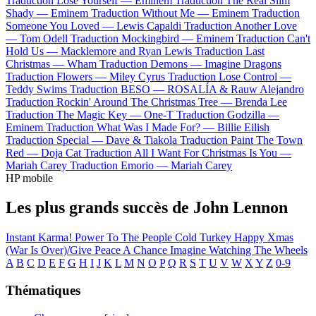
Traduction Lose Yourself —
Eminem
Traduction The Real Slim
Shady —
Eminem
Traduction Without Me —
Eminem
Traduction
Someone You Loved —
Lewis Capaldi
Traduction Another Love
—
Tom Odell
Traduction Mockingbird —
Eminem
Traduction Can't
Hold Us —
Macklemore and Ryan Lewis
Traduction Last
Christmas —
Wham
Traduction Demons —
Imagine Dragons
Traduction Flowers —
Miley Cyrus
Traduction Lose Control —
Teddy Swims
Traduction BESO —
ROSALÍA & Rauw Alejandro
Traduction Rockin' Around The Christmas Tree —
Brenda Lee
Traduction The Magic Key —
One-T
Traduction Godzilla —
Eminem
Traduction What Was I Made For? —
Billie Eilish
Traduction Special —
Dave & Tiakola
Traduction Paint The Town
Red —
Doja Cat
Traduction All I Want For Christmas Is You —
Mariah Carey
Traduction Emorio —
Mariah Carey
HP mobile
Les plus grands succès de John Lennon
Instant Karma!
Power To The People
Cold Turkey
Happy Xmas
(War Is Over)/Give Peace A Chance
Imagine
Watching The Wheels
A
B
C
D
E
F
G
H
I
J
K
L
M
N
O
P
Q
R
S
T
U
V
W
X
Y
Z
0-9
Thématiques