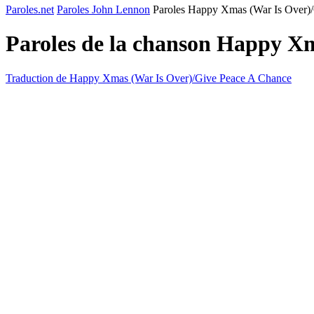
Paroles.net
Paroles John Lennon
Paroles Happy Xmas (War Is Over)
Paroles de la chanson Happy X
Traduction de Happy Xmas (War Is Over)/Give Peace A Chance