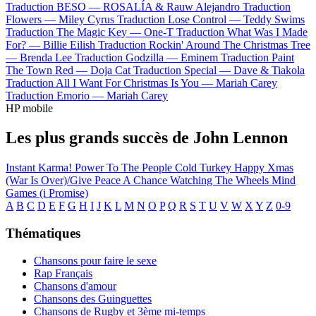
Traduction BESO —
ROSALÍA & Rauw Alejandro
Traduction
Flowers —
Miley Cyrus
Traduction Lose Control —
Teddy Swims
Traduction The Magic Key —
One-T
Traduction What Was I Made
For? —
Billie Eilish
Traduction Rockin' Around The Christmas Tree
—
Brenda Lee
Traduction Godzilla —
Eminem
Traduction Paint
The Town Red —
Doja Cat
Traduction Special —
Dave & Tiakola
Traduction All I Want For Christmas Is You —
Mariah Carey
Traduction Emorio —
Mariah Carey
HP mobile
Les plus grands succès de John Lennon
Instant Karma!
Power To The People
Cold Turkey
Happy Xmas
(War Is Over)/Give Peace A Chance
Watching The Wheels
Mind
Games (i Promise)
A
B
C
D
E
F
G
H
I
J
K
L
M
N
O
P
Q
R
S
T
U
V
W
X
Y
Z
0-9
Thématiques
Chansons pour faire le sexe
Rap Français
Chansons d'amour
Chansons des Guinguettes
Chansons de Rugby et 3ème mi-temps