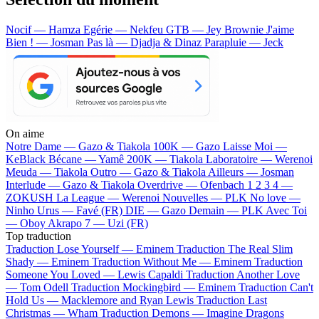
Nocif — Hamza
Egérie — Nekfeu
GTB — Jey Brownie
J'aime
Bien ! — Josman
Pas là — Djadja & Dinaz
Parapluie — Jeck
On aime
Notre Dame —
Gazo & Tiakola
100K —
Gazo
Laisse Moi —
KeBlack
Bécane —
Yamê
200K —
Tiakola
Laboratoire —
Werenoi
Meuda —
Tiakola
Outro —
Gazo & Tiakola
Ailleurs —
Josman
Interlude —
Gazo & Tiakola
Overdrive —
Ofenbach
1 2 3 4 —
ZOKUSH
La League —
Werenoi
Nouvelles —
PLK
No love —
Ninho
Urus —
Favé (FR)
DIE —
Gazo
Demain —
PLK
Avec Toi
—
Oboy
Akrapo 7 —
Uzi (FR)
Top traduction
Traduction Lose Yourself —
Eminem
Traduction The Real Slim
Shady —
Eminem
Traduction Without Me —
Eminem
Traduction
Someone You Loved —
Lewis Capaldi
Traduction Another Love
—
Tom Odell
Traduction Mockingbird —
Eminem
Traduction Can't
Hold Us —
Macklemore and Ryan Lewis
Traduction Last
Christmas —
Wham
Traduction Demons —
Imagine Dragons