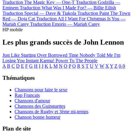
Traduction The Magic Key —
One-T
Traduction Godzilla —
Eminem
Traduction What Was I Made For? —
Billie Eilish
Traduction Special —
Dave & Tiakola
Traduction Paint The Town
Red —
Doja Cat
Traduction All I Want For Christmas Is You —
Mariah Carey
Traduction Emorio —
Mariah Carey
HP mobile
Les plus grands succès de John Lennon
Just Like Starting Over
Borrowed Time
Nobody Told Me
I'm
Losing You
Instant Karma!
Power To The People
A
B
C
D
E
F
G
H
I
J
K
L
M
N
O
P
Q
R
S
T
U
V
W
X
Y
Z
0-9
Thématiques
Chansons pour faire le sexe
Rap Français
Chansons d'amour
Chansons des Guinguettes
Chansons de Rugby et 3ème mi-temps
Chanson bonne humeur
Plan de site