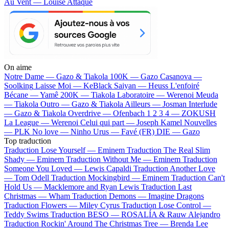
Au Vent — Louise Attaque
On aime
Notre Dame —
Gazo & Tiakola
100K —
Gazo
Casanova —
Soolking
Laisse Moi —
KeBlack
Saiyan —
Heuss L'enfoiré
Bécane —
Yamê
200K —
Tiakola
Laboratoire —
Werenoi
Meuda
—
Tiakola
Outro —
Gazo & Tiakola
Ailleurs —
Josman
Interlude
—
Gazo & Tiakola
Overdrive —
Ofenbach
1 2 3 4 —
ZOKUSH
La League —
Werenoi
Celui qui part —
Joseph Kamel
Nouvelles
—
PLK
No love —
Ninho
Urus —
Favé (FR)
DIE —
Gazo
Top traduction
Traduction Lose Yourself —
Eminem
Traduction The Real Slim
Shady —
Eminem
Traduction Without Me —
Eminem
Traduction
Someone You Loved —
Lewis Capaldi
Traduction Another Love
—
Tom Odell
Traduction Mockingbird —
Eminem
Traduction Can't
Hold Us —
Macklemore and Ryan Lewis
Traduction Last
Christmas —
Wham
Traduction Demons —
Imagine Dragons
Traduction Flowers —
Miley Cyrus
Traduction Lose Control —
Teddy Swims
Traduction BESO —
ROSALÍA & Rauw Alejandro
Traduction Rockin' Around The Christmas Tree —
Brenda Lee