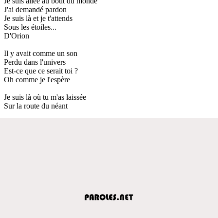
Je suis allée au bout du monde
J'ai demandé pardon
Je suis là et je t'attends
Sous les étoiles...
D'Orion
Il y avait comme un son
Perdu dans l'univers
Est-ce que ce serait toi ?
Oh comme je l'espère
Je suis là où tu m'as laissée
Sur la route du néant