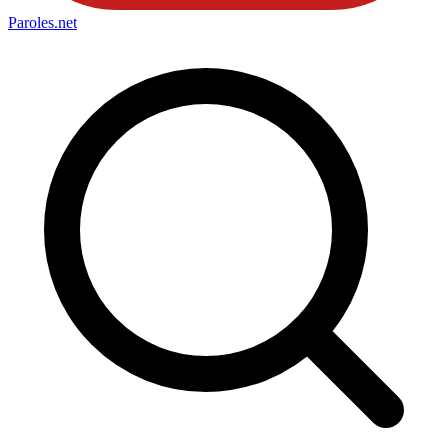
Paroles
.net