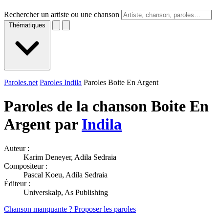
Rechercher un artiste ou une chanson
Thématiques
Paroles.net
Paroles Indila
Paroles Boite En Argent
Paroles de la chanson Boite En
Argent par
Indila
Auteur :
Karim Deneyer, Adila Sedraia
Compositeur :
Pascal Koeu, Adila Sedraia
Éditeur :
Universkalp, As Publishing
Chanson manquante ? Proposer les paroles