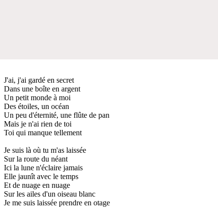
J'ai, j'ai gardé en secret
Dans une boîte en argent
Un petit monde à moi
Des étoiles, un océan
Un peu d'éternité, une flûte de pan
Mais je n'ai rien de toi
Toi qui manque tellement
Je suis là où tu m'as laissée
Sur la route du néant
Ici la lune n'éclaire jamais
Elle jaunît avec le temps
Et de nuage en nuage
Sur les ailes d'un oiseau blanc
Je me suis laissée prendre en otage