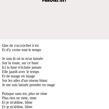
Que de s'accrocher à toi
Et d'y croire tout le temps
Je suis là où tu m'as laissée
Sur la route, sur ce banc
Ici la lune n'éclaire jamais
Elle jaunît avec le temps
Et de nuage en nuage
Sur les ailes d'un oiseau blanc
Je me suis laissée prendre en otage
Puisque sans toi, plus ne rime
Plus rien ne rime, rime
Et je m'abîme, bîme
Et je m'abîme, bîme