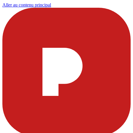
Aller au contenu principal