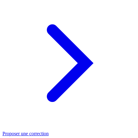
Proposer une correction