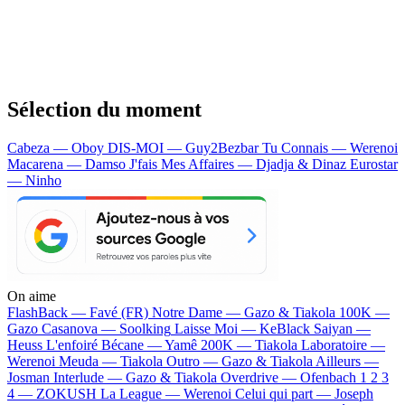
Sélection du moment
Cabeza — Oboy
DIS-MOI — Guy2Bezbar
Tu Connais — Werenoi
Macarena — Damso
J'fais Mes Affaires — Djadja & Dinaz
Eurostar
— Ninho
On aime
FlashBack —
Favé (FR)
Notre Dame —
Gazo & Tiakola
100K —
Gazo
Casanova —
Soolking
Laisse Moi —
KeBlack
Saiyan —
Heuss L'enfoiré
Bécane —
Yamê
200K —
Tiakola
Laboratoire —
Werenoi
Meuda —
Tiakola
Outro —
Gazo & Tiakola
Ailleurs —
Josman
Interlude —
Gazo & Tiakola
Overdrive —
Ofenbach
1 2 3
4 —
ZOKUSH
La League —
Werenoi
Celui qui part —
Joseph