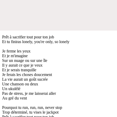
Prêt à sacrifier tout pour ton job
Et tu finiras lonely, you're only, so lonely
Je ferme les yeux
Et je m'imagine
Sur un nuage ou sur une île
Il y aurait ce que je veux
Et je serais tranquille
Je ferais les choses doucement
La vie aurait un goût sucrée
Une chanson ou deux
Un ukulélé
Pas de stress, je me laisserai aller
Au gré du vent
Pourquoi tu run, run, run, never stop
Trop déterminé, tu vises le jackpot
Prêt à sacrifier tout pour ton job