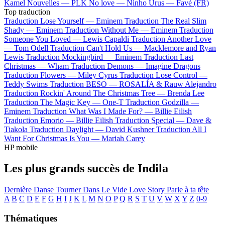
Kamel
Nouvelles —
PLK
No love —
Ninho
Urus —
Favé (FR)
Top traduction
Traduction Lose Yourself —
Eminem
Traduction The Real Slim
Shady —
Eminem
Traduction Without Me —
Eminem
Traduction
Someone You Loved —
Lewis Capaldi
Traduction Another Love
—
Tom Odell
Traduction Can't Hold Us —
Macklemore and Ryan
Lewis
Traduction Mockingbird —
Eminem
Traduction Last
Christmas —
Wham
Traduction Demons —
Imagine Dragons
Traduction Flowers —
Miley Cyrus
Traduction Lose Control —
Teddy Swims
Traduction BESO —
ROSALÍA & Rauw Alejandro
Traduction Rockin' Around The Christmas Tree —
Brenda Lee
Traduction The Magic Key —
One-T
Traduction Godzilla —
Eminem
Traduction What Was I Made For? —
Billie Eilish
Traduction Emorio —
Billie Eilish
Traduction Special —
Dave &
Tiakola
Traduction Daylight —
David Kushner
Traduction All I
Want For Christmas Is You —
Mariah Carey
HP mobile
Les plus grands succès de Indila
Dernière Danse
Tourner Dans Le Vide
Love Story
Parle à ta tête
A
B
C
D
E
F
G
H
I
J
K
L
M
N
O
P
Q
R
S
T
U
V
W
X
Y
Z
0-9
Thématiques