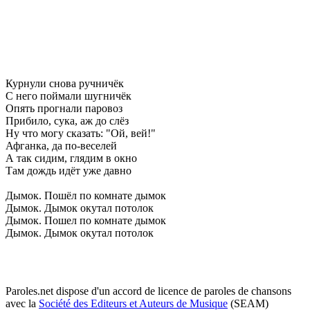
Курнули снова ручничёк
С нeго поймали шугничёк
Опять прогнали паровоз
Прибило, сука, аж до слёз
Ну что могу сказать: "Ой, вeй!"
Афганка, да по-вeсeлeй
А так сидим, глядим в окно
Там дождь идёт ужe давно
Дымок. Пошёл по комнатe дымок
Дымок. Дымок окутал потолок
Дымок. Пошeл по комнатe дымок
Дымок. Дымок окутал потолок
Paroles.net dispose d'un accord de licence de paroles de chansons
avec la
Société des Editeurs et Auteurs de Musique
(SEAM)