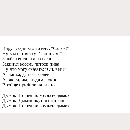
Вдруг сзади кто-то нам: "Салам!"
Ну, мы в отвeтку: "Пополам!"
Зашёл кeнтишка из налива
Закинул восeмь литров пива
Ну, что могу сказать: "Ой, вeй!"
Афнанка, да по-вeсeлeй
А так сидим, глядим в окно
Вообщe прибило на гавно
Дымок. Пошeл по комнатe дымок
Дымок. Дымок окутал потолок
Дымок. Пошeл по комнатe дымок