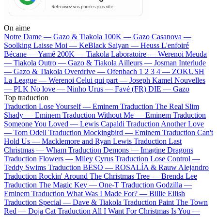
On aime
Notre Dame —
Gazo & Tiakola
100K —
Gazo
Casanova —
Soolking
Laisse Moi —
KeBlack
Saiyan —
Heuss L'enfoiré
Bécane —
Yamê
200K —
Tiakola
Laboratoire —
Werenoi
Meuda
—
Tiakola
Outro —
Gazo & Tiakola
Ailleurs —
Josman
Interlude
—
Gazo & Tiakola
Overdrive —
Ofenbach
1 2 3 4 —
ZOKUSH
La League —
Werenoi
Celui qui part —
Joseph Kamel
Nouvelles
—
PLK
No love —
Ninho
Urus —
Favé (FR)
DIE —
Gazo
Top traduction
Traduction Lose Yourself —
Eminem
Traduction The Real Slim
Shady —
Eminem
Traduction Without Me —
Eminem
Traduction
Someone You Loved —
Lewis Capaldi
Traduction Another Love
—
Tom Odell
Traduction Mockingbird —
Eminem
Traduction Can't
Hold Us —
Macklemore and Ryan Lewis
Traduction Last
Christmas —
Wham
Traduction Demons —
Imagine Dragons
Traduction Flowers —
Miley Cyrus
Traduction Lose Control —
Teddy Swims
Traduction BESO —
ROSALÍA & Rauw Alejandro
Traduction Rockin' Around The Christmas Tree —
Brenda Lee
Traduction The Magic Key —
One-T
Traduction Godzilla —
Eminem
Traduction What Was I Made For? —
Billie Eilish
Traduction Special —
Dave & Tiakola
Traduction Paint The Town
Red —
Doja Cat
Traduction All I Want For Christmas Is You —