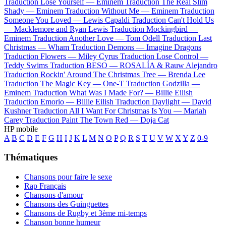
Traduction Lose Yourself —
Eminem
Traduction The Real Slim
Shady —
Eminem
Traduction Without Me —
Eminem
Traduction
Someone You Loved —
Lewis Capaldi
Traduction Can't Hold Us
—
Macklemore and Ryan Lewis
Traduction Mockingbird —
Eminem
Traduction Another Love —
Tom Odell
Traduction Last
Christmas —
Wham
Traduction Demons —
Imagine Dragons
Traduction Flowers —
Miley Cyrus
Traduction Lose Control —
Teddy Swims
Traduction BESO —
ROSALÍA & Rauw Alejandro
Traduction Rockin' Around The Christmas Tree —
Brenda Lee
Traduction The Magic Key —
One-T
Traduction Godzilla —
Eminem
Traduction What Was I Made For? —
Billie Eilish
Traduction Emorio —
Billie Eilish
Traduction Daylight —
David
Kushner
Traduction All I Want For Christmas Is You —
Mariah
Carey
Traduction Paint The Town Red —
Doja Cat
HP mobile
A
B
C
D
E
F
G
H
I
J
K
L
M
N
O
P
Q
R
S
T
U
V
W
X
Y
Z
0-9
Thématiques
Chansons pour faire le sexe
Rap Français
Chansons d'amour
Chansons des Guinguettes
Chansons de Rugby et 3ème mi-temps
Chanson bonne humeur