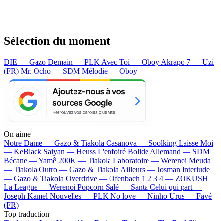
Sélection du moment
DIE — Gazo
Demain — PLK
Avec Toi — Oboy
Akrapo 7 — Uzi
(FR)
Mr. Ocho — SDM
Mélodie — Oboy
On aime
Notre Dame —
Gazo & Tiakola
Casanova —
Soolking
Laisse Moi
—
KeBlack
Saiyan —
Heuss L'enfoiré
Bolide Allemand —
SDM
Bécane —
Yamê
200K —
Tiakola
Laboratoire —
Werenoi
Meuda
—
Tiakola
Outro —
Gazo & Tiakola
Ailleurs —
Josman
Interlude
—
Gazo & Tiakola
Overdrive —
Ofenbach
1 2 3 4 —
ZOKUSH
La League —
Werenoi
Popcorn Salé —
Santa
Celui qui part —
Joseph Kamel
Nouvelles —
PLK
No love —
Ninho
Urus —
Favé
(FR)
Top traduction