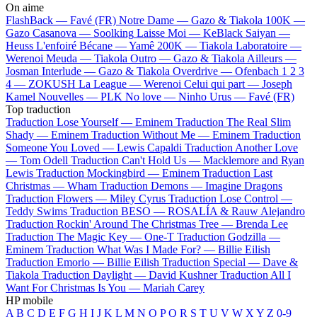
On aime
FlashBack —
Favé (FR)
Notre Dame —
Gazo & Tiakola
100K —
Gazo
Casanova —
Soolking
Laisse Moi —
KeBlack
Saiyan —
Heuss L'enfoiré
Bécane —
Yamê
200K —
Tiakola
Laboratoire —
Werenoi
Meuda —
Tiakola
Outro —
Gazo & Tiakola
Ailleurs —
Josman
Interlude —
Gazo & Tiakola
Overdrive —
Ofenbach
1 2 3
4 —
ZOKUSH
La League —
Werenoi
Celui qui part —
Joseph
Kamel
Nouvelles —
PLK
No love —
Ninho
Urus —
Favé (FR)
Top traduction
Traduction Lose Yourself —
Eminem
Traduction The Real Slim
Shady —
Eminem
Traduction Without Me —
Eminem
Traduction
Someone You Loved —
Lewis Capaldi
Traduction Another Love
—
Tom Odell
Traduction Can't Hold Us —
Macklemore and Ryan
Lewis
Traduction Mockingbird —
Eminem
Traduction Last
Christmas —
Wham
Traduction Demons —
Imagine Dragons
Traduction Flowers —
Miley Cyrus
Traduction Lose Control —
Teddy Swims
Traduction BESO —
ROSALÍA & Rauw Alejandro
Traduction Rockin' Around The Christmas Tree —
Brenda Lee
Traduction The Magic Key —
One-T
Traduction Godzilla —
Eminem
Traduction What Was I Made For? —
Billie Eilish
Traduction Emorio —
Billie Eilish
Traduction Special —
Dave &
Tiakola
Traduction Daylight —
David Kushner
Traduction All I
Want For Christmas Is You —
Mariah Carey
HP mobile
A
B
C
D
E
F
G
H
I
J
K
L
M
N
O
P
Q
R
S
T
U
V
W
X
Y
Z
0-9