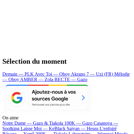
Sélection du moment
Demain — PLK
Avec Toi — Oboy
Akrapo 7 — Uzi (FR)
Mélodie
— Oboy
AMBER — Zola
BECTE — Gazo
On aime
Notre Dame —
Gazo & Tiakola
100K —
Gazo
Casanova —
Soolking
Laisse Moi —
KeBlack
Saiyan —
Heuss L'enfoiré
Bécane —
Yamê
200K —
Tiakola
Laboratoire —
Werenoi
Meuda