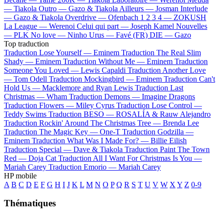
—
Tiakola
Outro —
Gazo & Tiakola
Ailleurs —
Josman
Interlude
—
Gazo & Tiakola
Overdrive —
Ofenbach
1 2 3 4 —
ZOKUSH
La League —
Werenoi
Celui qui part —
Joseph Kamel
Nouvelles
—
PLK
No love —
Ninho
Urus —
Favé (FR)
DIE —
Gazo
Top traduction
Traduction Lose Yourself —
Eminem
Traduction The Real Slim
Shady —
Eminem
Traduction Without Me —
Eminem
Traduction
Someone You Loved —
Lewis Capaldi
Traduction Another Love
—
Tom Odell
Traduction Mockingbird —
Eminem
Traduction Can't
Hold Us —
Macklemore and Ryan Lewis
Traduction Last
Christmas —
Wham
Traduction Demons —
Imagine Dragons
Traduction Flowers —
Miley Cyrus
Traduction Lose Control —
Teddy Swims
Traduction BESO —
ROSALÍA & Rauw Alejandro
Traduction Rockin' Around The Christmas Tree —
Brenda Lee
Traduction The Magic Key —
One-T
Traduction Godzilla —
Eminem
Traduction What Was I Made For? —
Billie Eilish
Traduction Special —
Dave & Tiakola
Traduction Paint The Town
Red —
Doja Cat
Traduction All I Want For Christmas Is You —
Mariah Carey
Traduction Emorio —
Mariah Carey
HP mobile
A
B
C
D
E
F
G
H
I
J
K
L
M
N
O
P
Q
R
S
T
U
V
W
X
Y
Z
0-9
Thématiques