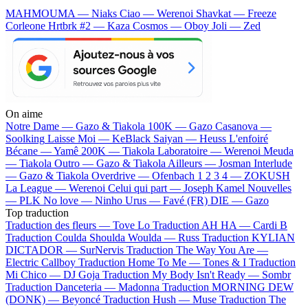
MAHMOUMA — Niaks
Ciao — Werenoi
Shavkat — Freeze
Corleone
Hrtbrk #2 — Kaza
Cosmos — Oboy
Joli — Zed
On aime
Notre Dame —
Gazo & Tiakola
100K —
Gazo
Casanova —
Soolking
Laisse Moi —
KeBlack
Saiyan —
Heuss L'enfoiré
Bécane —
Yamê
200K —
Tiakola
Laboratoire —
Werenoi
Meuda
—
Tiakola
Outro —
Gazo & Tiakola
Ailleurs —
Josman
Interlude
—
Gazo & Tiakola
Overdrive —
Ofenbach
1 2 3 4 —
ZOKUSH
La League —
Werenoi
Celui qui part —
Joseph Kamel
Nouvelles
—
PLK
No love —
Ninho
Urus —
Favé (FR)
DIE —
Gazo
Top traduction
Traduction des fleurs —
Tove Lo
Traduction AH HA —
Cardi B
Traduction Coulda Shoulda Woulda —
Russ
Traduction KYLIAN
DICTADOR —
SurNervis
Traduction The Way You Are —
Electric Callboy
Traduction Home To Me —
Tones & I
Traduction
Mi Chico —
DJ Goja
Traduction My Body Isn't Ready —
Sombr
Traduction Danceteria —
Madonna
Traduction MORNING DEW
(DONK) —
Beyoncé
Traduction Hush —
Muse
Traduction The