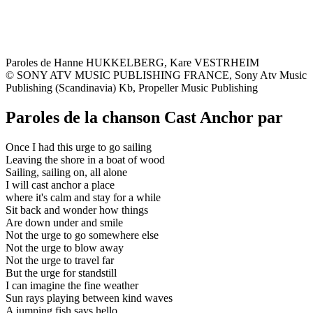
Paroles de Hanne HUKKELBERG, Kare VESTRHEIM
© SONY ATV MUSIC PUBLISHING FRANCE, Sony Atv Music
Publishing (Scandinavia) Kb, Propeller Music Publishing
Paroles de la chanson Cast Anchor par
Once I had this urge to go sailing
Leaving the shore in a boat of wood
Sailing, sailing on, all alone
I will cast anchor a place
where it's calm and stay for a while
Sit back and wonder how things
Are down under and smile
Not the urge to go somewhere else
Not the urge to blow away
Not the urge to travel far
But the urge for standstill
I can imagine the fine weather
Sun rays playing between kind waves
A jumping fish says hello