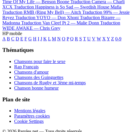
Time Of My Life —
Benson Boone
Traduction Camera —
Charli
XCX
Traduction Happiness is So Sad —
Swedish House Mafia
Traduction RMB (Ring My Bell) —
Aitch
Traduction 99% —
Jessie
Reyez
Traduction YOYO —
Don Xhoni
Traduction Bizarre —
Madonna
Traduction Van Cleef Pt 2 —
Malie Donn
Traduction
WIDE AWAKE —
Chris Grey
HP mobile
A
B
C
D
E
F
G
H
I
J
K
L
M
N
O
P
Q
R
S
T
U
V
W
X
Y
Z
0-9
Thématiques
Chansons pour faire le sexe
Rap Français
Chansons d'amour
Chansons des Guinguettes
Chansons de Rugby et 3ème mi-temps
Chanson bonne humeur
Plan de site
Mentions légales
Paramètres cookies
Cookie Settings
© 2026 Paroles.net — Tous droits réservés