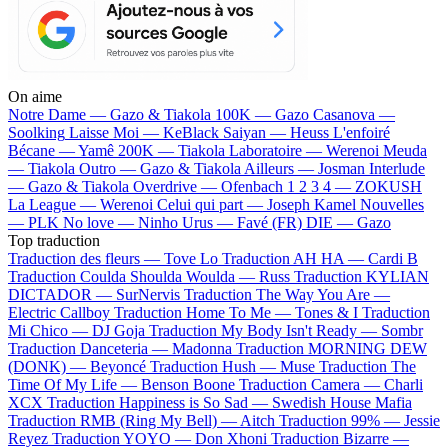
On aime
Notre Dame —
Gazo & Tiakola
100K —
Gazo
Casanova —
Soolking
Laisse Moi —
KeBlack
Saiyan —
Heuss L'enfoiré
Bécane —
Yamê
200K —
Tiakola
Laboratoire —
Werenoi
Meuda
—
Tiakola
Outro —
Gazo & Tiakola
Ailleurs —
Josman
Interlude
—
Gazo & Tiakola
Overdrive —
Ofenbach
1 2 3 4 —
ZOKUSH
La League —
Werenoi
Celui qui part —
Joseph Kamel
Nouvelles
—
PLK
No love —
Ninho
Urus —
Favé (FR)
DIE —
Gazo
Top traduction
Traduction des fleurs —
Tove Lo
Traduction AH HA —
Cardi B
Traduction Coulda Shoulda Woulda —
Russ
Traduction KYLIAN
DICTADOR —
SurNervis
Traduction The Way You Are —
Electric Callboy
Traduction Home To Me —
Tones & I
Traduction
Mi Chico —
DJ Goja
Traduction My Body Isn't Ready —
Sombr
Traduction Danceteria —
Madonna
Traduction MORNING DEW
(DONK) —
Beyoncé
Traduction Hush —
Muse
Traduction The
Time Of My Life —
Benson Boone
Traduction Camera —
Charli
XCX
Traduction Happiness is So Sad —
Swedish House Mafia
Traduction RMB (Ring My Bell) —
Aitch
Traduction 99% —
Jessie
Reyez
Traduction YOYO —
Don Xhoni
Traduction Bizarre —