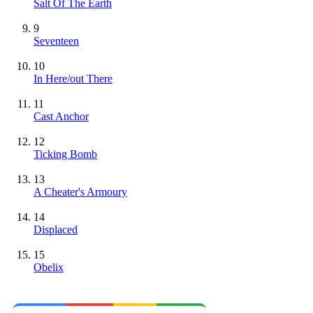
Salt Of The Earth
9
Seventeen
10
In Here/out There
11
Cast Anchor
12
Ticking Bomb
13
A Cheater's Armoury
14
Displaced
15
Obelix