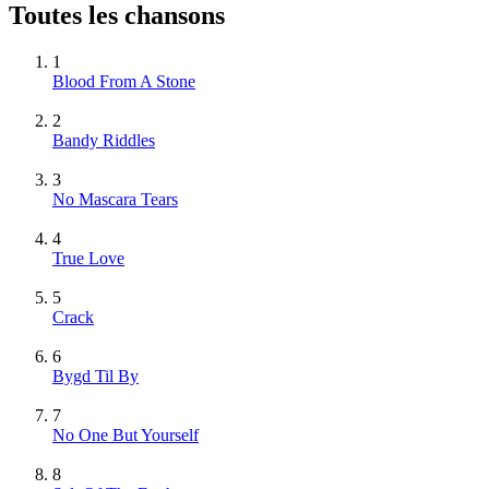
Toutes les chansons
1
Blood From A Stone
2
Bandy Riddles
3
No Mascara Tears
4
True Love
5
Crack
6
Bygd Til By
7
No One But Yourself
8