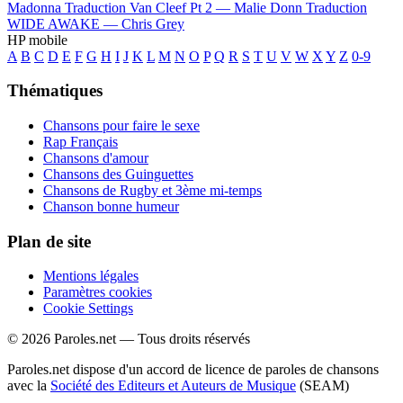
Madonna
Traduction Van Cleef Pt 2 —
Malie Donn
Traduction
WIDE AWAKE —
Chris Grey
HP mobile
A
B
C
D
E
F
G
H
I
J
K
L
M
N
O
P
Q
R
S
T
U
V
W
X
Y
Z
0-9
Thématiques
Chansons pour faire le sexe
Rap Français
Chansons d'amour
Chansons des Guinguettes
Chansons de Rugby et 3ème mi-temps
Chanson bonne humeur
Plan de site
Mentions légales
Paramètres cookies
Cookie Settings
© 2026 Paroles.net — Tous droits réservés
Paroles.net dispose d'un accord de licence de paroles de chansons
avec la
Société des Editeurs et Auteurs de Musique
(SEAM)