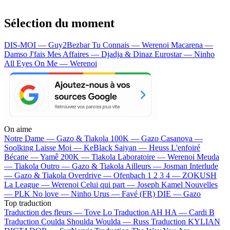
Sélection du moment
DIS-MOI — Guy2Bezbar
Tu Connais — Werenoi
Macarena —
Damso
J'fais Mes Affaires — Djadja & Dinaz
Eurostar — Ninho
All Eyes On Me — Werenoi
On aime
Notre Dame —
Gazo & Tiakola
100K —
Gazo
Casanova —
Soolking
Laisse Moi —
KeBlack
Saiyan —
Heuss L'enfoiré
Bécane —
Yamê
200K —
Tiakola
Laboratoire —
Werenoi
Meuda
—
Tiakola
Outro —
Gazo & Tiakola
Ailleurs —
Josman
Interlude
—
Gazo & Tiakola
Overdrive —
Ofenbach
1 2 3 4 —
ZOKUSH
La League —
Werenoi
Celui qui part —
Joseph Kamel
Nouvelles
—
PLK
No love —
Ninho
Urus —
Favé (FR)
DIE —
Gazo
Top traduction
Traduction des fleurs —
Tove Lo
Traduction AH HA —
Cardi B
Traduction Coulda Shoulda Woulda —
Russ
Traduction KYLIAN