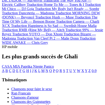
DICTADOR —
SurNervis
Traduction The Way You Are —
Electric Callboy
Traduction Home To Me —
Tones & I
Traduction
Mi Chico —
DJ Goja
Traduction My Body Isn't Ready —
Sombr
Traduction Danceteria —
Madonna
Traduction MORNING DEW
(DONK) —
Beyoncé
Traduction Hush —
Muse
Traduction The
Time Of My Life —
Benson Boone
Traduction Camera —
Charli
XCX
Traduction Happiness is So Sad —
Swedish House Mafia
Traduction RMB (Ring My Bell) —
Aitch
Traduction 99% —
Jessie
Reyez
Traduction YOYO —
Don Xhoni
Traduction Bizarre —
Madonna
Traduction Van Cleef Pt 2 —
Malie Donn
Traduction
WIDE AWAKE —
Chris Grey
HP mobile
Les plus grands succès de Ghali
CASA MIA
Paprika
Niente Panico
A
B
C
D
E
F
G
H
I
J
K
L
M
N
O
P
Q
R
S
T
U
V
W
X
Y
Z
0-9
Thématiques
Chansons pour faire le sexe
Rap Français
Chansons d'amour
Chansons des Guinguettes