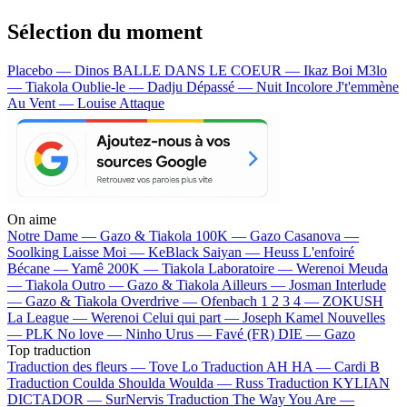
Sélection du moment
Placebo — Dinos
BALLE DANS LE COEUR — Ikaz Boi
M3lo
— Tiakola
Oublie-le — Dadju
Dépassé — Nuit Incolore
J't'emmène
Au Vent — Louise Attaque
On aime
Notre Dame —
Gazo & Tiakola
100K —
Gazo
Casanova —
Soolking
Laisse Moi —
KeBlack
Saiyan —
Heuss L'enfoiré
Bécane —
Yamê
200K —
Tiakola
Laboratoire —
Werenoi
Meuda
—
Tiakola
Outro —
Gazo & Tiakola
Ailleurs —
Josman
Interlude
—
Gazo & Tiakola
Overdrive —
Ofenbach
1 2 3 4 —
ZOKUSH
La League —
Werenoi
Celui qui part —
Joseph Kamel
Nouvelles
—
PLK
No love —
Ninho
Urus —
Favé (FR)
DIE —
Gazo
Top traduction
Traduction des fleurs —
Tove Lo
Traduction AH HA —
Cardi B
Traduction Coulda Shoulda Woulda —
Russ
Traduction KYLIAN
DICTADOR —
SurNervis
Traduction The Way You Are —