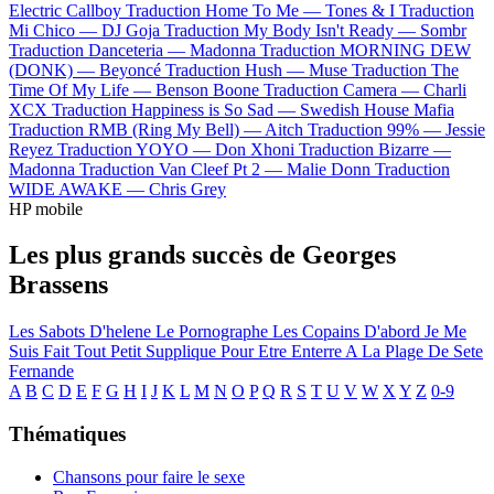
Electric Callboy
Traduction Home To Me —
Tones & I
Traduction
Mi Chico —
DJ Goja
Traduction My Body Isn't Ready —
Sombr
Traduction Danceteria —
Madonna
Traduction MORNING DEW
(DONK) —
Beyoncé
Traduction Hush —
Muse
Traduction The
Time Of My Life —
Benson Boone
Traduction Camera —
Charli
XCX
Traduction Happiness is So Sad —
Swedish House Mafia
Traduction RMB (Ring My Bell) —
Aitch
Traduction 99% —
Jessie
Reyez
Traduction YOYO —
Don Xhoni
Traduction Bizarre —
Madonna
Traduction Van Cleef Pt 2 —
Malie Donn
Traduction
WIDE AWAKE —
Chris Grey
HP mobile
Les plus grands succès de Georges
Brassens
Les Sabots D'helene
Le Pornographe
Les Copains D'abord
Je Me
Suis Fait Tout Petit
Supplique Pour Etre Enterre A La Plage De Sete
Fernande
A
B
C
D
E
F
G
H
I
J
K
L
M
N
O
P
Q
R
S
T
U
V
W
X
Y
Z
0-9
Thématiques
Chansons pour faire le sexe