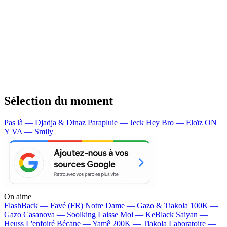
Sélection du moment
Pas là — Djadja & Dinaz
Parapluie — Jeck
Hey Bro — Eloïz
ON
Y VA — Smily
On aime
FlashBack —
Favé (FR)
Notre Dame —
Gazo & Tiakola
100K —
Gazo
Casanova —
Soolking
Laisse Moi —
KeBlack
Saiyan —
Heuss L'enfoiré
Bécane —
Yamê
200K —
Tiakola
Laboratoire —