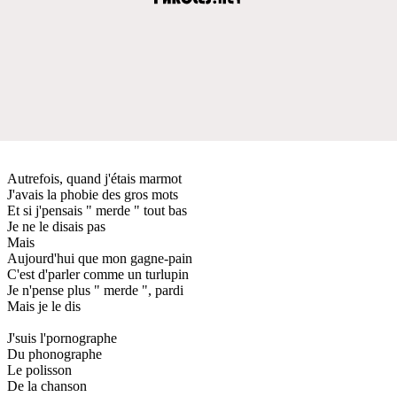
Autrefois, quand j'étais marmot
J'avais la phobie des gros mots
Et si j'pensais " merde " tout bas
Je ne le disais pas
Mais
Aujourd'hui que mon gagne-pain
C'est d'parler comme un turlupin
Je n'pense plus " merde ", pardi
Mais je le dis
J'suis l'pornographe
Du phonographe
Le polisson
De la chanson