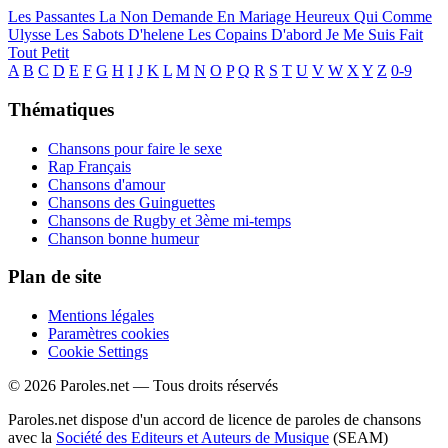
Les Passantes
La Non Demande En Mariage
Heureux Qui Comme
Ulysse
Les Sabots D'helene
Les Copains D'abord
Je Me Suis Fait
Tout Petit
A
B
C
D
E
F
G
H
I
J
K
L
M
N
O
P
Q
R
S
T
U
V
W
X
Y
Z
0-9
Thématiques
Chansons pour faire le sexe
Rap Français
Chansons d'amour
Chansons des Guinguettes
Chansons de Rugby et 3ème mi-temps
Chanson bonne humeur
Plan de site
Mentions légales
Paramètres cookies
Cookie Settings
© 2026 Paroles.net — Tous droits réservés
Paroles.net dispose d'un accord de licence de paroles de chansons
avec la
Société des Editeurs et Auteurs de Musique
(SEAM)