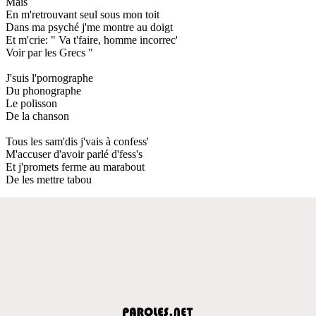
Mais
En m'retrouvant seul sous mon toit
Dans ma psyché j'me montre au doigt
Et m'crie: " Va t'faire, homme incorrec'
Voir par les Grecs "
J'suis l'pornographe
Du phonographe
Le polisson
De la chanson
Tous les sam'dis j'vais à confess'
M'accuser d'avoir parlé d'fess's
Et j'promets ferme au marabout
De les mettre tabou