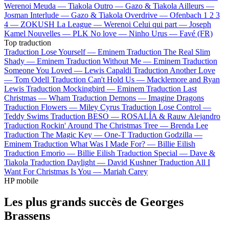
Werenoi
Meuda —
Tiakola
Outro —
Gazo & Tiakola
Ailleurs —
Josman
Interlude —
Gazo & Tiakola
Overdrive —
Ofenbach
1 2 3
4 —
ZOKUSH
La League —
Werenoi
Celui qui part —
Joseph
Kamel
Nouvelles —
PLK
No love —
Ninho
Urus —
Favé (FR)
Top traduction
Traduction Lose Yourself —
Eminem
Traduction The Real Slim
Shady —
Eminem
Traduction Without Me —
Eminem
Traduction
Someone You Loved —
Lewis Capaldi
Traduction Another Love
—
Tom Odell
Traduction Can't Hold Us —
Macklemore and Ryan
Lewis
Traduction Mockingbird —
Eminem
Traduction Last
Christmas —
Wham
Traduction Demons —
Imagine Dragons
Traduction Flowers —
Miley Cyrus
Traduction Lose Control —
Teddy Swims
Traduction BESO —
ROSALÍA & Rauw Alejandro
Traduction Rockin' Around The Christmas Tree —
Brenda Lee
Traduction The Magic Key —
One-T
Traduction Godzilla —
Eminem
Traduction What Was I Made For? —
Billie Eilish
Traduction Emorio —
Billie Eilish
Traduction Special —
Dave &
Tiakola
Traduction Daylight —
David Kushner
Traduction All I
Want For Christmas Is You —
Mariah Carey
HP mobile
Les plus grands succès de Georges
Brassens