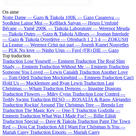
On aime
Notre Dame —
Gazo & Tiakola
100K —
Gazo
Casanova —
Soolking
Laisse Moi —
KeBlack
Saiyan —
Heuss L'enfoiré
Bécane —
Yamê
200K —
Tiakola
Laboratoire —
Werenoi
Meuda
—
Tiakola
Outro —
Gazo & Tiakola
Ailleurs —
Josman
Interlude
—
Gazo & Tiakola
Overdrive —
Ofenbach
1 2 3 4 —
ZOKUSH
La League —
Werenoi
Celui qui part —
Joseph Kamel
Nouvelles
—
PLK
No love —
Ninho
Urus —
Favé (FR)
DIE —
Gazo
Top traduction
Traduction Lose Yourself —
Eminem
Traduction The Real Slim
Shady —
Eminem
Traduction Without Me —
Eminem
Traduction
Someone You Loved —
Lewis Capaldi
Traduction Another Love
—
Tom Odell
Traduction Mockingbird —
Eminem
Traduction Can't
Hold Us —
Macklemore and Ryan Lewis
Traduction Last
Christmas —
Wham
Traduction Demons —
Imagine Dragons
Traduction Flowers —
Miley Cyrus
Traduction Lose Control —
Teddy Swims
Traduction BESO —
ROSALÍA & Rauw Alejandro
Traduction Rockin' Around The Christmas Tree —
Brenda Lee
Traduction The Magic Key —
One-T
Traduction Godzilla —
Eminem
Traduction What Was I Made For? —
Billie Eilish
Traduction Special —
Dave & Tiakola
Traduction Paint The Town
Red —
Doja Cat
Traduction All I Want For Christmas Is You —
Mariah Carey
Traduction Emorio —
Mariah Carey