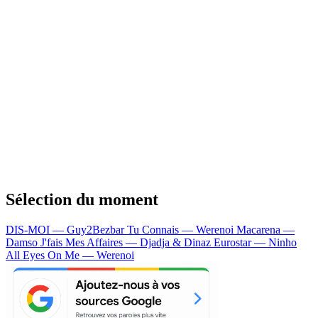
Sélection du moment
DIS-MOI — Guy2Bezbar
Tu Connais — Werenoi
Macarena —
Damso
J'fais Mes Affaires — Djadja & Dinaz
Eurostar — Ninho
All Eyes On Me — Werenoi