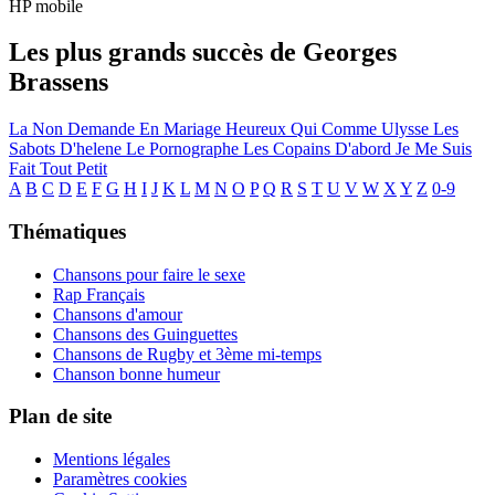
HP mobile
Les plus grands succès de Georges
Brassens
La Non Demande En Mariage
Heureux Qui Comme Ulysse
Les
Sabots D'helene
Le Pornographe
Les Copains D'abord
Je Me Suis
Fait Tout Petit
A
B
C
D
E
F
G
H
I
J
K
L
M
N
O
P
Q
R
S
T
U
V
W
X
Y
Z
0-9
Thématiques
Chansons pour faire le sexe
Rap Français
Chansons d'amour
Chansons des Guinguettes
Chansons de Rugby et 3ème mi-temps
Chanson bonne humeur
Plan de site
Mentions légales
Paramètres cookies