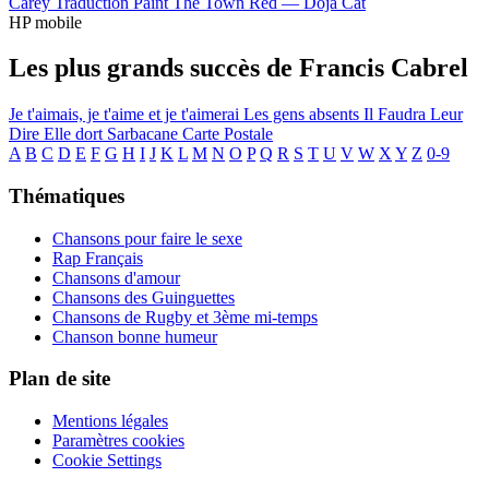
Carey
Traduction Paint The Town Red —
Doja Cat
HP mobile
Les plus grands succès de Francis Cabrel
Je t'aimais, je t'aime et je t'aimerai
Les gens absents
Il Faudra Leur
Dire
Elle dort
Sarbacane
Carte Postale
A
B
C
D
E
F
G
H
I
J
K
L
M
N
O
P
Q
R
S
T
U
V
W
X
Y
Z
0-9
Thématiques
Chansons pour faire le sexe
Rap Français
Chansons d'amour
Chansons des Guinguettes
Chansons de Rugby et 3ème mi-temps
Chanson bonne humeur
Plan de site
Mentions légales
Paramètres cookies
Cookie Settings