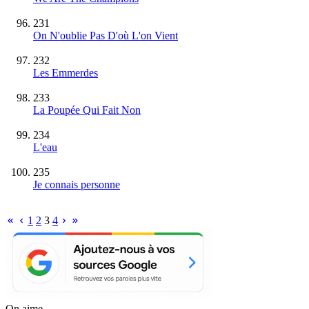
231
On N'oublie Pas D'où L'on Vient
232
Les Emmerdes
233
La Poupée Qui Fait Non
234
L'eau
235
Je connais personne
1
2
3
4
On aime