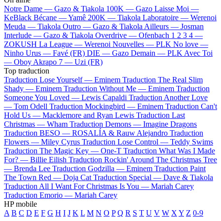
Notre Dame —
Gazo & Tiakola
100K —
Gazo
Laisse Moi —
KeBlack
Bécane —
Yamê
200K —
Tiakola
Laboratoire —
Werenoi
Meuda —
Tiakola
Outro —
Gazo & Tiakola
Ailleurs —
Josman
Interlude —
Gazo & Tiakola
Overdrive —
Ofenbach
1 2 3 4 —
ZOKUSH
La League —
Werenoi
Nouvelles —
PLK
No love —
Ninho
Urus —
Favé (FR)
DIE —
Gazo
Demain —
PLK
Avec Toi
—
Oboy
Akrapo 7 —
Uzi (FR)
Top traduction
Traduction Lose Yourself —
Eminem
Traduction The Real Slim
Shady —
Eminem
Traduction Without Me —
Eminem
Traduction
Someone You Loved —
Lewis Capaldi
Traduction Another Love
—
Tom Odell
Traduction Mockingbird —
Eminem
Traduction Can't
Hold Us —
Macklemore and Ryan Lewis
Traduction Last
Christmas —
Wham
Traduction Demons —
Imagine Dragons
Traduction BESO —
ROSALÍA & Rauw Alejandro
Traduction
Flowers —
Miley Cyrus
Traduction Lose Control —
Teddy Swims
Traduction The Magic Key —
One-T
Traduction What Was I Made
For? —
Billie Eilish
Traduction Rockin' Around The Christmas Tree
—
Brenda Lee
Traduction Godzilla —
Eminem
Traduction Paint
The Town Red —
Doja Cat
Traduction Special —
Dave & Tiakola
Traduction All I Want For Christmas Is You —
Mariah Carey
Traduction Emorio —
Mariah Carey
HP mobile
A
B
C
D
E
F
G
H
I
J
K
L
M
N
O
P
Q
R
S
T
U
V
W
X
Y
Z
0-9