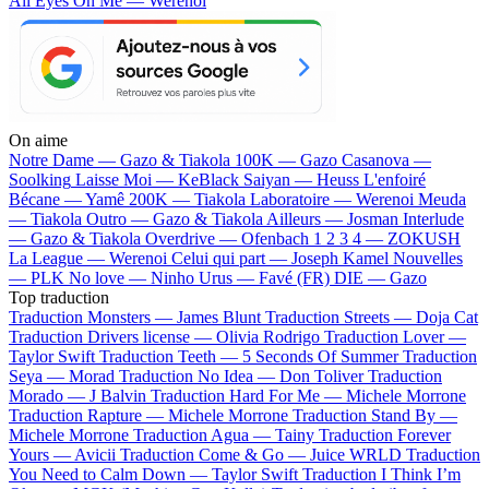
All Eyes On Me — Werenoi
On aime
Notre Dame —
Gazo & Tiakola
100K —
Gazo
Casanova —
Soolking
Laisse Moi —
KeBlack
Saiyan —
Heuss L'enfoiré
Bécane —
Yamê
200K —
Tiakola
Laboratoire —
Werenoi
Meuda
—
Tiakola
Outro —
Gazo & Tiakola
Ailleurs —
Josman
Interlude
—
Gazo & Tiakola
Overdrive —
Ofenbach
1 2 3 4 —
ZOKUSH
La League —
Werenoi
Celui qui part —
Joseph Kamel
Nouvelles
—
PLK
No love —
Ninho
Urus —
Favé (FR)
DIE —
Gazo
Top traduction
Traduction Monsters —
James Blunt
Traduction Streets —
Doja Cat
Traduction Drivers license —
Olivia Rodrigo
Traduction Lover —
Taylor Swift
Traduction Teeth —
5 Seconds Of Summer
Traduction
Seya —
Morad
Traduction No Idea —
Don Toliver
Traduction
Morado —
J Balvin
Traduction Hard For Me —
Michele Morrone
Traduction Rapture —
Michele Morrone
Traduction Stand By —
Michele Morrone
Traduction Agua —
Tainy
Traduction Forever
Yours —
Avicii
Traduction Come & Go —
Juice WRLD
Traduction
You Need to Calm Down —
Taylor Swift
Traduction I Think I’m