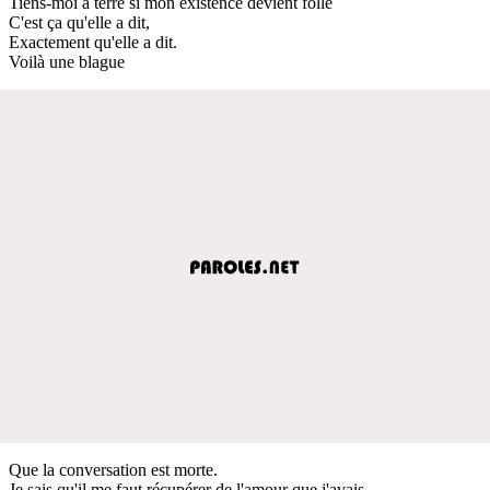
Tiens-moi à terre si mon existence devient folle
C'est ça qu'elle a dit,
Exactement qu'elle a dit.
Voilà une blague
Que la conversation est morte.
Je sais qu'il me faut récupérer de l'amour que j'avais.