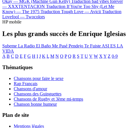
Okay —
MGK (Machine Gun Kelly)
Traduction bad vibes forever
—
XXXTENTACION
Traduction If You're Too Shy (Let Me
Know) —
The 1975
Traduction Tough Love —
Avicii
Traduction
Lovefool —
Twocolors
HP mobile
Les plus grands succès de Enrique Iglesias
Subeme La Radio
El Baño
Me Pasé
Pendejo
Te Fuiste
ASI ES LA
VIDA
A
B
C
D
E
F
G
H
I
J
K
L
M
N
O
P
Q
R
S
T
U
V
W
X
Y
Z
0-9
Thématiques
Chansons pour faire le sexe
Rap Français
Chansons d'amour
Chansons des Guinguettes
Chansons de Rugby et 3ème mi-temps
Chanson bonne humeur
Plan de site
Mentions légales