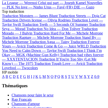
La League —
Werenoi
Celui qui part —
Joseph Kamel
Nouvelles
—
PLK
No love —
Ninho
Urus —
Favé (FR)
DIE —
Gazo
Top traduction
Traduction Monsters —
James Blunt
Traduction Streets —
Doja Cat
Traduction Drivers license —
Olivia Rodrigo
Traduction Lover —
Taylor Swift
Traduction Teeth —
5 Seconds Of Summer
Traduction
Seya —
Morad
Traduction No Idea —
Don Toliver
Traduction
Morado —
J Balvin
Traduction Hard For Me —
Michele Morrone
Traduction Rapture —
Michele Morrone
Traduction Stand By —
Michele Morrone
Traduction Agua —
Tainy
Traduction Forever
Yours —
Avicii
Traduction Come & Go —
Juice WRLD
Traduction
You Need to Calm Down —
Taylor Swift
Traduction I Think I’m
Okay —
MGK (Machine Gun Kelly)
Traduction bad vibes forever
—
XXXTENTACION
Traduction If You're Too Shy (Let Me
Know) —
The 1975
Traduction Tough Love —
Avicii
Traduction
Lovefool —
Twocolors
HP mobile
A
B
C
D
E
F
G
H
I
J
K
L
M
N
O
P
Q
R
S
T
U
V
W
X
Y
Z
0-9
Thématiques
Chansons pour faire le sexe
Rap Français
Chansons d'amour