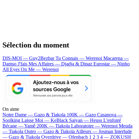
Sélection du moment
DIS-MOI — Guy2Bezbar
Tu Connais — Werenoi
Macarena —
Damso
J'fais Mes Affaires — Djadja & Dinaz
Eurostar — Ninho
All Eyes On Me — Werenoi
On aime
Notre Dame —
Gazo & Tiakola
100K —
Gazo
Casanova —
Soolking
Laisse Moi —
KeBlack
Saiyan —
Heuss L'enfoiré
Bécane —
Yamê
200K —
Tiakola
Laboratoire —
Werenoi
Meuda
—
Tiakola
Outro —
Gazo & Tiakola
Ailleurs —
Josman
Interlude
—
Gazo & Tiakola
Overdrive —
Ofenbach
1 2 3 4 —
ZOKUSH