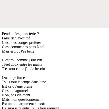
Pendant les jours fériés?
Faire rien avec toé
C'est mes congés préférés
C'est comme des p'tits Noël
Mais еsti qu't'es belle
C'еst fou comme j'suis bin
J'feel doux entre tes mains
T'es tout c'que j'ai de besoin
Quand je fume
J'suis tout le temps dans lune
Est-ce qu'une prune
C'est un agrume?
Non, pas vraiment
Mais mon questionnement
Est un bon argument en soit
Là, moi je ralentis, j'suis trop séquelle