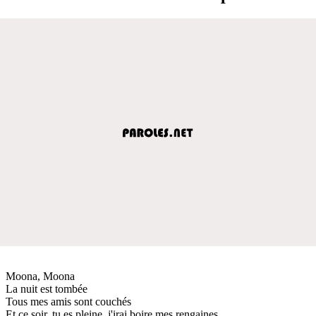
Moona, Moona
La nuit est tombée
Tous mes amis sont couchés
Et ce soir, tu es pleine, j'irai boire mes rengaines