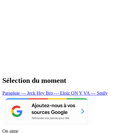
Sélection du moment
Parapluie — Jeck
Hey Bro — Eloïz
ON Y VA — Smily
On aime