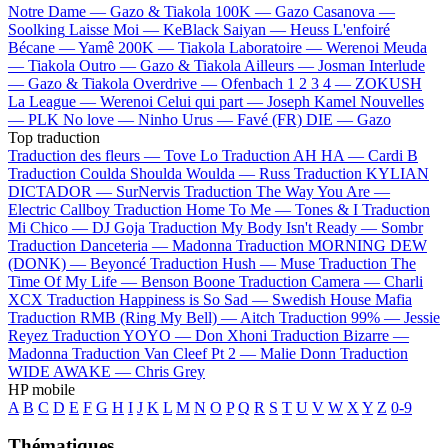
Notre Dame —
Gazo & Tiakola
100K —
Gazo
Casanova —
Soolking
Laisse Moi —
KeBlack
Saiyan —
Heuss L'enfoiré
Bécane —
Yamê
200K —
Tiakola
Laboratoire —
Werenoi
Meuda
—
Tiakola
Outro —
Gazo & Tiakola
Ailleurs —
Josman
Interlude
—
Gazo & Tiakola
Overdrive —
Ofenbach
1 2 3 4 —
ZOKUSH
La League —
Werenoi
Celui qui part —
Joseph Kamel
Nouvelles
—
PLK
No love —
Ninho
Urus —
Favé (FR)
DIE —
Gazo
Top traduction
Traduction des fleurs —
Tove Lo
Traduction AH HA —
Cardi B
Traduction Coulda Shoulda Woulda —
Russ
Traduction KYLIAN
DICTADOR —
SurNervis
Traduction The Way You Are —
Electric Callboy
Traduction Home To Me —
Tones & I
Traduction
Mi Chico —
DJ Goja
Traduction My Body Isn't Ready —
Sombr
Traduction Danceteria —
Madonna
Traduction MORNING DEW
(DONK) —
Beyoncé
Traduction Hush —
Muse
Traduction The
Time Of My Life —
Benson Boone
Traduction Camera —
Charli
XCX
Traduction Happiness is So Sad —
Swedish House Mafia
Traduction RMB (Ring My Bell) —
Aitch
Traduction 99% —
Jessie
Reyez
Traduction YOYO —
Don Xhoni
Traduction Bizarre —
Madonna
Traduction Van Cleef Pt 2 —
Malie Donn
Traduction
WIDE AWAKE —
Chris Grey
HP mobile
A
B
C
D
E
F
G
H
I
J
K
L
M
N
O
P
Q
R
S
T
U
V
W
X
Y
Z
0-9
Thématiques