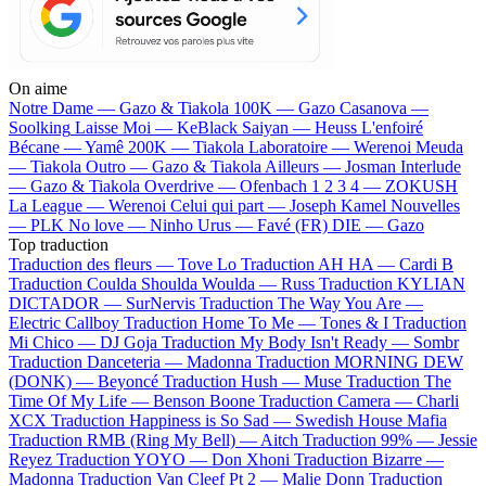
On aime
Notre Dame —
Gazo & Tiakola
100K —
Gazo
Casanova —
Soolking
Laisse Moi —
KeBlack
Saiyan —
Heuss L'enfoiré
Bécane —
Yamê
200K —
Tiakola
Laboratoire —
Werenoi
Meuda
—
Tiakola
Outro —
Gazo & Tiakola
Ailleurs —
Josman
Interlude
—
Gazo & Tiakola
Overdrive —
Ofenbach
1 2 3 4 —
ZOKUSH
La League —
Werenoi
Celui qui part —
Joseph Kamel
Nouvelles
—
PLK
No love —
Ninho
Urus —
Favé (FR)
DIE —
Gazo
Top traduction
Traduction des fleurs —
Tove Lo
Traduction AH HA —
Cardi B
Traduction Coulda Shoulda Woulda —
Russ
Traduction KYLIAN
DICTADOR —
SurNervis
Traduction The Way You Are —
Electric Callboy
Traduction Home To Me —
Tones & I
Traduction
Mi Chico —
DJ Goja
Traduction My Body Isn't Ready —
Sombr
Traduction Danceteria —
Madonna
Traduction MORNING DEW
(DONK) —
Beyoncé
Traduction Hush —
Muse
Traduction The
Time Of My Life —
Benson Boone
Traduction Camera —
Charli
XCX
Traduction Happiness is So Sad —
Swedish House Mafia
Traduction RMB (Ring My Bell) —
Aitch
Traduction 99% —
Jessie
Reyez
Traduction YOYO —
Don Xhoni
Traduction Bizarre —
Madonna
Traduction Van Cleef Pt 2 —
Malie Donn
Traduction