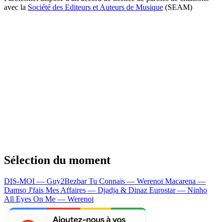
avec la
Société des Editeurs et Auteurs de Musique
(SEAM)
Sélection du moment
DIS-MOI — Guy2Bezbar
Tu Connais — Werenoi
Macarena —
Damso
J'fais Mes Affaires — Djadja & Dinaz
Eurostar — Ninho
All Eyes On Me — Werenoi