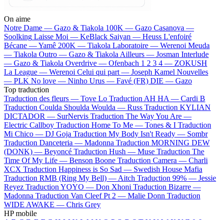
On aime
Notre Dame —
Gazo & Tiakola
100K —
Gazo
Casanova —
Soolking
Laisse Moi —
KeBlack
Saiyan —
Heuss L'enfoiré
Bécane —
Yamê
200K —
Tiakola
Laboratoire —
Werenoi
Meuda
—
Tiakola
Outro —
Gazo & Tiakola
Ailleurs —
Josman
Interlude
—
Gazo & Tiakola
Overdrive —
Ofenbach
1 2 3 4 —
ZOKUSH
La League —
Werenoi
Celui qui part —
Joseph Kamel
Nouvelles
—
PLK
No love —
Ninho
Urus —
Favé (FR)
DIE —
Gazo
Top traduction
Traduction des fleurs —
Tove Lo
Traduction AH HA —
Cardi B
Traduction Coulda Shoulda Woulda —
Russ
Traduction KYLIAN
DICTADOR —
SurNervis
Traduction The Way You Are —
Electric Callboy
Traduction Home To Me —
Tones & I
Traduction
Mi Chico —
DJ Goja
Traduction My Body Isn't Ready —
Sombr
Traduction Danceteria —
Madonna
Traduction MORNING DEW
(DONK) —
Beyoncé
Traduction Hush —
Muse
Traduction The
Time Of My Life —
Benson Boone
Traduction Camera —
Charli
XCX
Traduction Happiness is So Sad —
Swedish House Mafia
Traduction RMB (Ring My Bell) —
Aitch
Traduction 99% —
Jessie
Reyez
Traduction YOYO —
Don Xhoni
Traduction Bizarre —
Madonna
Traduction Van Cleef Pt 2 —
Malie Donn
Traduction
WIDE AWAKE —
Chris Grey
HP mobile