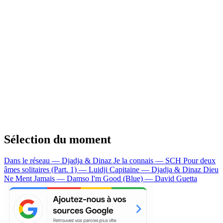
Sélection du moment
Dans le réseau — Djadja & Dinaz
Je la connais — SCH
Pour deux
âmes solitaires (Part. 1) — Luidji
Capitaine — Djadja & Dinaz
Dieu
Ne Ment Jamais — Damso
I'm Good (Blue) — David Guetta