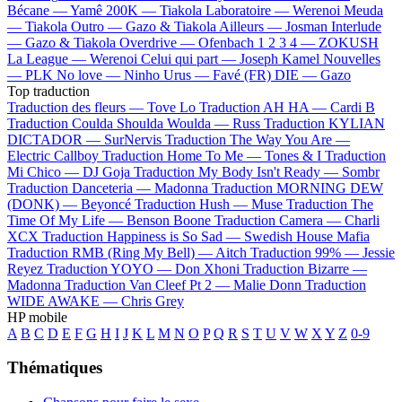
Bécane —
Yamê
200K —
Tiakola
Laboratoire —
Werenoi
Meuda
—
Tiakola
Outro —
Gazo & Tiakola
Ailleurs —
Josman
Interlude
—
Gazo & Tiakola
Overdrive —
Ofenbach
1 2 3 4 —
ZOKUSH
La League —
Werenoi
Celui qui part —
Joseph Kamel
Nouvelles
—
PLK
No love —
Ninho
Urus —
Favé (FR)
DIE —
Gazo
Top traduction
Traduction des fleurs —
Tove Lo
Traduction AH HA —
Cardi B
Traduction Coulda Shoulda Woulda —
Russ
Traduction KYLIAN
DICTADOR —
SurNervis
Traduction The Way You Are —
Electric Callboy
Traduction Home To Me —
Tones & I
Traduction
Mi Chico —
DJ Goja
Traduction My Body Isn't Ready —
Sombr
Traduction Danceteria —
Madonna
Traduction MORNING DEW
(DONK) —
Beyoncé
Traduction Hush —
Muse
Traduction The
Time Of My Life —
Benson Boone
Traduction Camera —
Charli
XCX
Traduction Happiness is So Sad —
Swedish House Mafia
Traduction RMB (Ring My Bell) —
Aitch
Traduction 99% —
Jessie
Reyez
Traduction YOYO —
Don Xhoni
Traduction Bizarre —
Madonna
Traduction Van Cleef Pt 2 —
Malie Donn
Traduction
WIDE AWAKE —
Chris Grey
HP mobile
A
B
C
D
E
F
G
H
I
J
K
L
M
N
O
P
Q
R
S
T
U
V
W
X
Y
Z
0-9
Thématiques