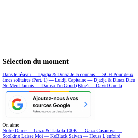
Sélection du moment
Dans le réseau — Djadja & Dinaz
Je la connais — SCH
Pour deux
âmes solitaires (Part. 1) — Luidji
Capitaine — Djadja & Dinaz
Dieu
Ne Ment Jamais — Damso
I'm Good (Blue) — David Guetta
On aime
Notre Dame —
Gazo & Tiakola
100K —
Gazo
Casanova —
Soolking
Laisse Moi —
KeBlack
Saiyan —
Heuss L'enfoiré