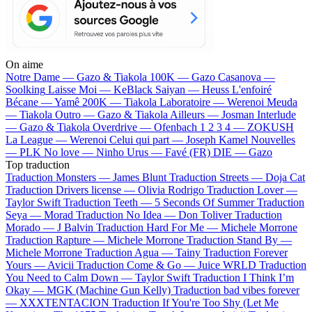
On aime
Notre Dame —
Gazo & Tiakola
100K —
Gazo
Casanova —
Soolking
Laisse Moi —
KeBlack
Saiyan —
Heuss L'enfoiré
Bécane —
Yamê
200K —
Tiakola
Laboratoire —
Werenoi
Meuda
—
Tiakola
Outro —
Gazo & Tiakola
Ailleurs —
Josman
Interlude
—
Gazo & Tiakola
Overdrive —
Ofenbach
1 2 3 4 —
ZOKUSH
La League —
Werenoi
Celui qui part —
Joseph Kamel
Nouvelles
—
PLK
No love —
Ninho
Urus —
Favé (FR)
DIE —
Gazo
Top traduction
Traduction Monsters —
James Blunt
Traduction Streets —
Doja Cat
Traduction Drivers license —
Olivia Rodrigo
Traduction Lover —
Taylor Swift
Traduction Teeth —
5 Seconds Of Summer
Traduction
Seya —
Morad
Traduction No Idea —
Don Toliver
Traduction
Morado —
J Balvin
Traduction Hard For Me —
Michele Morrone
Traduction Rapture —
Michele Morrone
Traduction Stand By —
Michele Morrone
Traduction Agua —
Tainy
Traduction Forever
Yours —
Avicii
Traduction Come & Go —
Juice WRLD
Traduction
You Need to Calm Down —
Taylor Swift
Traduction I Think I’m
Okay —
MGK (Machine Gun Kelly)
Traduction bad vibes forever
—
XXXTENTACION
Traduction If You're Too Shy (Let Me