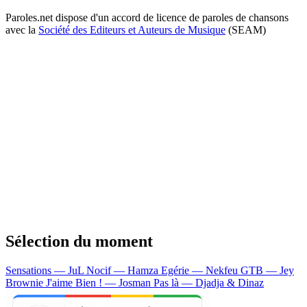
Paroles.net dispose d'un accord de licence de paroles de chansons
avec la
Société des Editeurs et Auteurs de Musique
(SEAM)
Sélection du moment
Sensations — JuL
Nocif — Hamza
Egérie — Nekfeu
GTB — Jey
Brownie
J'aime Bien ! — Josman
Pas là — Djadja & Dinaz