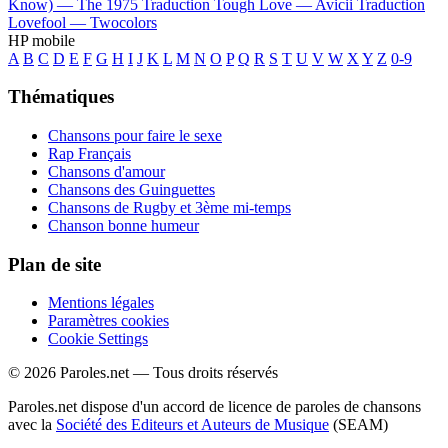
Know) —
The 1975
Traduction Tough Love —
Avicii
Traduction
Lovefool —
Twocolors
HP mobile
A
B
C
D
E
F
G
H
I
J
K
L
M
N
O
P
Q
R
S
T
U
V
W
X
Y
Z
0-9
Thématiques
Chansons pour faire le sexe
Rap Français
Chansons d'amour
Chansons des Guinguettes
Chansons de Rugby et 3ème mi-temps
Chanson bonne humeur
Plan de site
Mentions légales
Paramètres cookies
Cookie Settings
© 2026 Paroles.net — Tous droits réservés
Paroles.net dispose d'un accord de licence de paroles de chansons
avec la
Société des Editeurs et Auteurs de Musique
(SEAM)