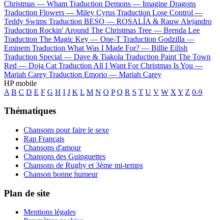
Christmas —
Wham
Traduction Demons —
Imagine Dragons
Traduction Flowers —
Miley Cyrus
Traduction Lose Control —
Teddy Swims
Traduction BESO —
ROSALÍA & Rauw Alejandro
Traduction Rockin' Around The Christmas Tree —
Brenda Lee
Traduction The Magic Key —
One-T
Traduction Godzilla —
Eminem
Traduction What Was I Made For? —
Billie Eilish
Traduction Special —
Dave & Tiakola
Traduction Paint The Town
Red —
Doja Cat
Traduction All I Want For Christmas Is You —
Mariah Carey
Traduction Emorio —
Mariah Carey
HP mobile
A
B
C
D
E
F
G
H
I
J
K
L
M
N
O
P
Q
R
S
T
U
V
W
X
Y
Z
0-9
Thématiques
Chansons pour faire le sexe
Rap Français
Chansons d'amour
Chansons des Guinguettes
Chansons de Rugby et 3ème mi-temps
Chanson bonne humeur
Plan de site
Mentions légales