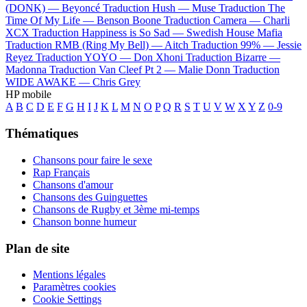
(DONK) —
Beyoncé
Traduction Hush —
Muse
Traduction The
Time Of My Life —
Benson Boone
Traduction Camera —
Charli
XCX
Traduction Happiness is So Sad —
Swedish House Mafia
Traduction RMB (Ring My Bell) —
Aitch
Traduction 99% —
Jessie
Reyez
Traduction YOYO —
Don Xhoni
Traduction Bizarre —
Madonna
Traduction Van Cleef Pt 2 —
Malie Donn
Traduction
WIDE AWAKE —
Chris Grey
HP mobile
A
B
C
D
E
F
G
H
I
J
K
L
M
N
O
P
Q
R
S
T
U
V
W
X
Y
Z
0-9
Thématiques
Chansons pour faire le sexe
Rap Français
Chansons d'amour
Chansons des Guinguettes
Chansons de Rugby et 3ème mi-temps
Chanson bonne humeur
Plan de site
Mentions légales
Paramètres cookies
Cookie Settings