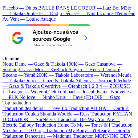
Placebo — Dinos
BALLE DANS LE COEUR — Ikaz Boi
M3lo
— Tiakola
Oublie-le — Dadju
Dépassé — Nuit Incolore
J't'emmène
Au Vent — Louise Attaque
On aime
Notre Dame —
Gazo & Tiakola
100K —
Gazo
Casanova —
Soolking
Laisse Moi —
KeBlack
Saiyan —
Heuss L'enfoiré
Bécane —
Yamê
200K —
Tiakola
Laboratoire —
Werenoi
Meuda
—
Tiakola
Outro —
Gazo & Tiakola
Ailleurs —
Josman
Interlude
—
Gazo & Tiakola
Overdrive —
Ofenbach
1 2 3 4 —
ZOKUSH
La League —
Werenoi
Celui qui part —
Joseph Kamel
Nouvelles
—
PLK
No love —
Ninho
Urus —
Favé (FR)
DIE —
Gazo
Top traduction
Traduction des fleurs —
Tove Lo
Traduction AH HA —
Cardi B
Traduction Coulda Shoulda Woulda —
Russ
Traduction KYLIAN
DICTADOR —
SurNervis
Traduction The Way You Are —
Electric Callboy
Traduction Home To Me —
Tones & I
Traduction
Mi Chico —
DJ Goja
Traduction My Body Isn't Ready —
Sombr
Traduction Danceteria —
Madonna
Traduction MORNING DEW