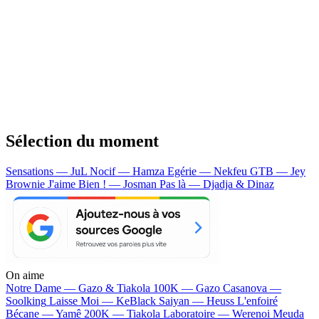
Sélection du moment
Sensations — JuL
Nocif — Hamza
Egérie — Nekfeu
GTB — Jey
Brownie
J'aime Bien ! — Josman
Pas là — Djadja & Dinaz
On aime
Notre Dame —
Gazo & Tiakola
100K —
Gazo
Casanova —
Soolking
Laisse Moi —
KeBlack
Saiyan —
Heuss L'enfoiré
Bécane —
Yamê
200K —
Tiakola
Laboratoire —
Werenoi
Meuda