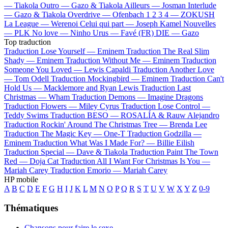
—
Tiakola
Outro —
Gazo & Tiakola
Ailleurs —
Josman
Interlude
—
Gazo & Tiakola
Overdrive —
Ofenbach
1 2 3 4 —
ZOKUSH
La League —
Werenoi
Celui qui part —
Joseph Kamel
Nouvelles
—
PLK
No love —
Ninho
Urus —
Favé (FR)
DIE —
Gazo
Top traduction
Traduction Lose Yourself —
Eminem
Traduction The Real Slim
Shady —
Eminem
Traduction Without Me —
Eminem
Traduction
Someone You Loved —
Lewis Capaldi
Traduction Another Love
—
Tom Odell
Traduction Mockingbird —
Eminem
Traduction Can't
Hold Us —
Macklemore and Ryan Lewis
Traduction Last
Christmas —
Wham
Traduction Demons —
Imagine Dragons
Traduction Flowers —
Miley Cyrus
Traduction Lose Control —
Teddy Swims
Traduction BESO —
ROSALÍA & Rauw Alejandro
Traduction Rockin' Around The Christmas Tree —
Brenda Lee
Traduction The Magic Key —
One-T
Traduction Godzilla —
Eminem
Traduction What Was I Made For? —
Billie Eilish
Traduction Special —
Dave & Tiakola
Traduction Paint The Town
Red —
Doja Cat
Traduction All I Want For Christmas Is You —
Mariah Carey
Traduction Emorio —
Mariah Carey
HP mobile
A
B
C
D
E
F
G
H
I
J
K
L
M
N
O
P
Q
R
S
T
U
V
W
X
Y
Z
0-9
Thématiques
Chansons pour faire le sexe