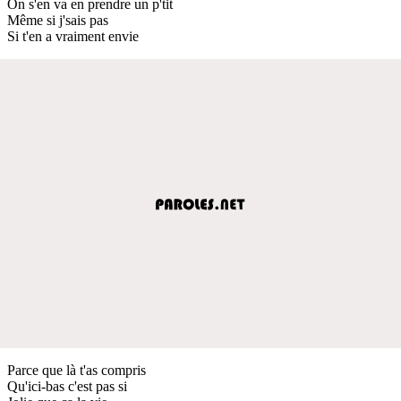
On s'en va en prendre un p'tit
Même si j'sais pas
Si t'en a vraiment envie
Parce que là t'as compris
Qu'ici-bas c'est pas si