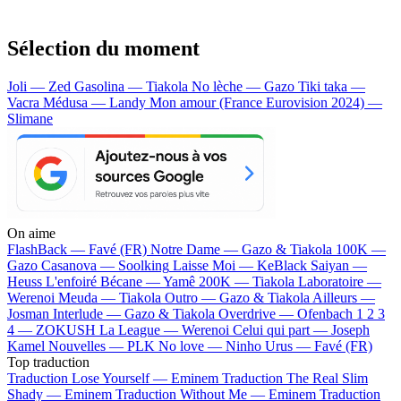
Sélection du moment
Joli — Zed
Gasolina — Tiakola
No lèche — Gazo
Tiki taka —
Vacra
Médusa — Landy
Mon amour (France Eurovision 2024) —
Slimane
On aime
FlashBack —
Favé (FR)
Notre Dame —
Gazo & Tiakola
100K —
Gazo
Casanova —
Soolking
Laisse Moi —
KeBlack
Saiyan —
Heuss L'enfoiré
Bécane —
Yamê
200K —
Tiakola
Laboratoire —
Werenoi
Meuda —
Tiakola
Outro —
Gazo & Tiakola
Ailleurs —
Josman
Interlude —
Gazo & Tiakola
Overdrive —
Ofenbach
1 2 3
4 —
ZOKUSH
La League —
Werenoi
Celui qui part —
Joseph
Kamel
Nouvelles —
PLK
No love —
Ninho
Urus —
Favé (FR)
Top traduction
Traduction Lose Yourself —
Eminem
Traduction The Real Slim
Shady —
Eminem
Traduction Without Me —
Eminem
Traduction