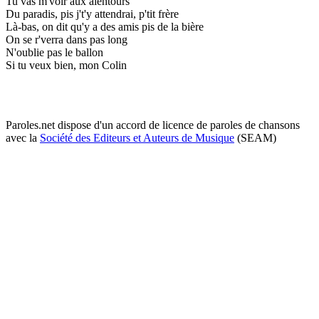
Tu vas m'voir aux alentours
Du paradis, pis j't'y attendrai, p'tit frère
Là-bas, on dit qu'y a des amis pis de la bière
On se r'verra dans pas long
N'oublie pas le ballon
Si tu veux bien, mon Colin
Paroles.net dispose d'un accord de licence de paroles de chansons
avec la
Société des Editeurs et Auteurs de Musique
(SEAM)