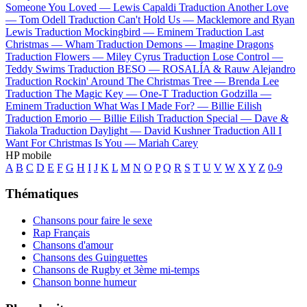
Someone You Loved —
Lewis Capaldi
Traduction Another Love
—
Tom Odell
Traduction Can't Hold Us —
Macklemore and Ryan
Lewis
Traduction Mockingbird —
Eminem
Traduction Last
Christmas —
Wham
Traduction Demons —
Imagine Dragons
Traduction Flowers —
Miley Cyrus
Traduction Lose Control —
Teddy Swims
Traduction BESO —
ROSALÍA & Rauw Alejandro
Traduction Rockin' Around The Christmas Tree —
Brenda Lee
Traduction The Magic Key —
One-T
Traduction Godzilla —
Eminem
Traduction What Was I Made For? —
Billie Eilish
Traduction Emorio —
Billie Eilish
Traduction Special —
Dave &
Tiakola
Traduction Daylight —
David Kushner
Traduction All I
Want For Christmas Is You —
Mariah Carey
HP mobile
A
B
C
D
E
F
G
H
I
J
K
L
M
N
O
P
Q
R
S
T
U
V
W
X
Y
Z
0-9
Thématiques
Chansons pour faire le sexe
Rap Français
Chansons d'amour
Chansons des Guinguettes
Chansons de Rugby et 3ème mi-temps
Chanson bonne humeur