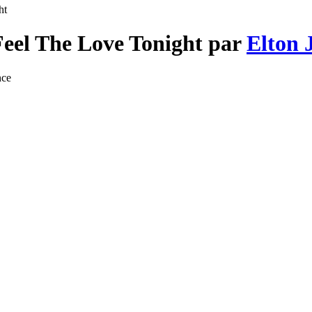
ht
Feel The Love Tonight par
Elton 
nce