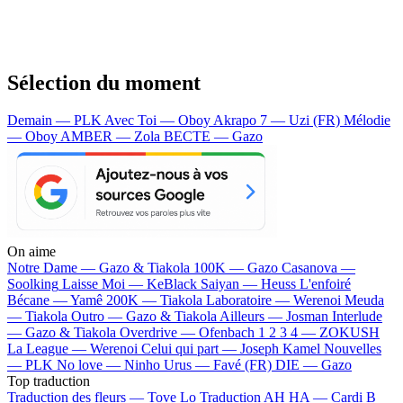
Sélection du moment
Demain — PLK
Avec Toi — Oboy
Akrapo 7 — Uzi (FR)
Mélodie
— Oboy
AMBER — Zola
BECTE — Gazo
On aime
Notre Dame —
Gazo & Tiakola
100K —
Gazo
Casanova —
Soolking
Laisse Moi —
KeBlack
Saiyan —
Heuss L'enfoiré
Bécane —
Yamê
200K —
Tiakola
Laboratoire —
Werenoi
Meuda
—
Tiakola
Outro —
Gazo & Tiakola
Ailleurs —
Josman
Interlude
—
Gazo & Tiakola
Overdrive —
Ofenbach
1 2 3 4 —
ZOKUSH
La League —
Werenoi
Celui qui part —
Joseph Kamel
Nouvelles
—
PLK
No love —
Ninho
Urus —
Favé (FR)
DIE —
Gazo
Top traduction
Traduction des fleurs —
Tove Lo
Traduction AH HA —
Cardi B