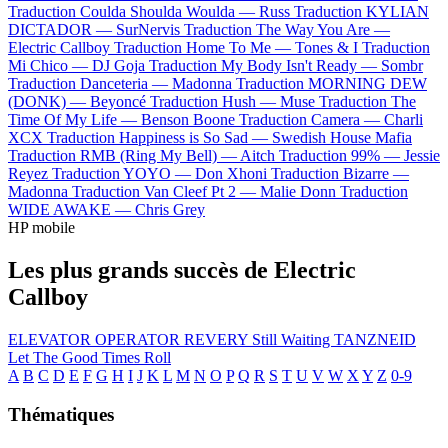
Traduction Coulda Shoulda Woulda —
Russ
Traduction KYLIAN
DICTADOR —
SurNervis
Traduction The Way You Are —
Electric Callboy
Traduction Home To Me —
Tones & I
Traduction
Mi Chico —
DJ Goja
Traduction My Body Isn't Ready —
Sombr
Traduction Danceteria —
Madonna
Traduction MORNING DEW
(DONK) —
Beyoncé
Traduction Hush —
Muse
Traduction The
Time Of My Life —
Benson Boone
Traduction Camera —
Charli
XCX
Traduction Happiness is So Sad —
Swedish House Mafia
Traduction RMB (Ring My Bell) —
Aitch
Traduction 99% —
Jessie
Reyez
Traduction YOYO —
Don Xhoni
Traduction Bizarre —
Madonna
Traduction Van Cleef Pt 2 —
Malie Donn
Traduction
WIDE AWAKE —
Chris Grey
HP mobile
Les plus grands succès de Electric
Callboy
ELEVATOR OPERATOR
REVERY
Still Waiting
TANZNEID
Let The Good Times Roll
A
B
C
D
E
F
G
H
I
J
K
L
M
N
O
P
Q
R
S
T
U
V
W
X
Y
Z
0-9
Thématiques