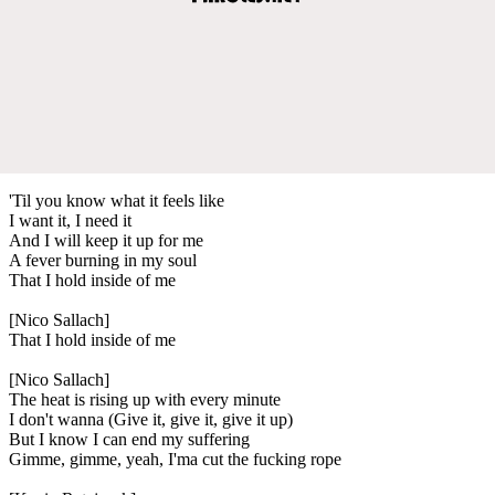
'Til you know what it feels like
I want it, I need it
And I will keep it up for me
A fever burning in my soul
That I hold inside of me
[Nico Sallach]
That I hold inside of me
[Nico Sallach]
The heat is rising up with every minute
I don't wanna (Give it, give it, give it up)
But I know I can end my suffering
Gimme, gimme, yeah, I'ma cut the fucking rope