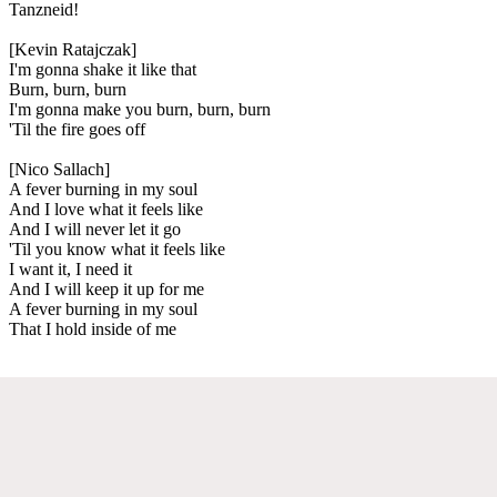
Tanzneid!
[Kevin Ratajczak]
I'm gonna shake it like that
Burn, burn, burn
I'm gonna make you burn, burn, burn
'Til the fire goes off
[Nico Sallach]
A fever burning in my soul
And I love what it feels like
And I will never let it go
'Til you know what it feels like
I want it, I need it
And I will keep it up for me
A fever burning in my soul
That I hold inside of me