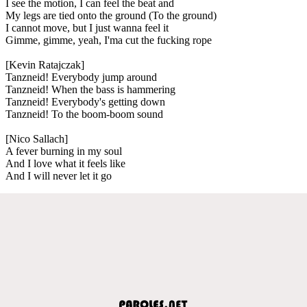
I see the motion, I can feel the beat and
My legs are tied onto the ground (To the ground)
I cannot move, but I just wanna feel it
Gimme, gimme, yeah, I'ma cut the fucking rope
[Kevin Ratajczak]
Tanzneid! Everybody jump around
Tanzneid! When the bass is hammering
Tanzneid! Everybody's getting down
Tanzneid! To the boom-boom sound
[Nico Sallach]
A fever burning in my soul
And I love what it feels like
And I will never let it go