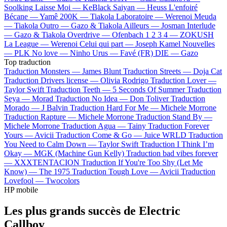
Soolking
Laisse Moi —
KeBlack
Saiyan —
Heuss L'enfoiré
Bécane —
Yamê
200K —
Tiakola
Laboratoire —
Werenoi
Meuda
—
Tiakola
Outro —
Gazo & Tiakola
Ailleurs —
Josman
Interlude
—
Gazo & Tiakola
Overdrive —
Ofenbach
1 2 3 4 —
ZOKUSH
La League —
Werenoi
Celui qui part —
Joseph Kamel
Nouvelles
—
PLK
No love —
Ninho
Urus —
Favé (FR)
DIE —
Gazo
Top traduction
Traduction Monsters —
James Blunt
Traduction Streets —
Doja Cat
Traduction Drivers license —
Olivia Rodrigo
Traduction Lover —
Taylor Swift
Traduction Teeth —
5 Seconds Of Summer
Traduction
Seya —
Morad
Traduction No Idea —
Don Toliver
Traduction
Morado —
J Balvin
Traduction Hard For Me —
Michele Morrone
Traduction Rapture —
Michele Morrone
Traduction Stand By —
Michele Morrone
Traduction Agua —
Tainy
Traduction Forever
Yours —
Avicii
Traduction Come & Go —
Juice WRLD
Traduction
You Need to Calm Down —
Taylor Swift
Traduction I Think I’m
Okay —
MGK (Machine Gun Kelly)
Traduction bad vibes forever
—
XXXTENTACION
Traduction If You're Too Shy (Let Me
Know) —
The 1975
Traduction Tough Love —
Avicii
Traduction
Lovefool —
Twocolors
HP mobile
Les plus grands succès de Electric
Callboy