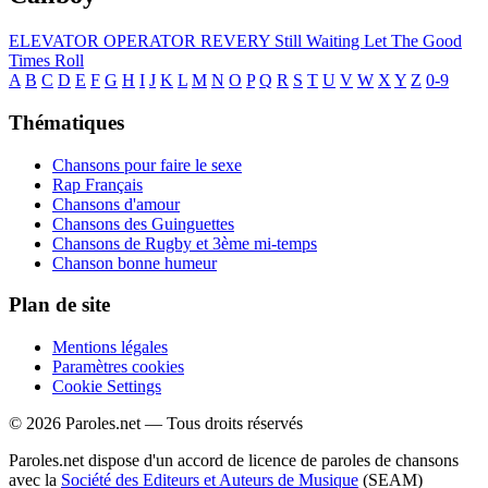
ELEVATOR OPERATOR
REVERY
Still Waiting
Let The Good
Times Roll
A
B
C
D
E
F
G
H
I
J
K
L
M
N
O
P
Q
R
S
T
U
V
W
X
Y
Z
0-9
Thématiques
Chansons pour faire le sexe
Rap Français
Chansons d'amour
Chansons des Guinguettes
Chansons de Rugby et 3ème mi-temps
Chanson bonne humeur
Plan de site
Mentions légales
Paramètres cookies
Cookie Settings
© 2026 Paroles.net — Tous droits réservés
Paroles.net dispose d'un accord de licence de paroles de chansons
avec la
Société des Editeurs et Auteurs de Musique
(SEAM)