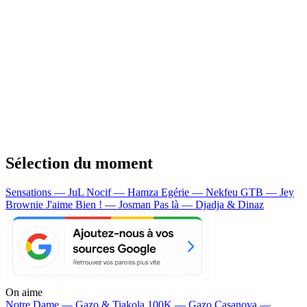
Sélection du moment
Sensations — JuL
Nocif — Hamza
Egérie — Nekfeu
GTB — Jey
Brownie
J'aime Bien ! — Josman
Pas là — Djadja & Dinaz
On aime
Notre Dame —
Gazo & Tiakola
100K —
Gazo
Casanova —