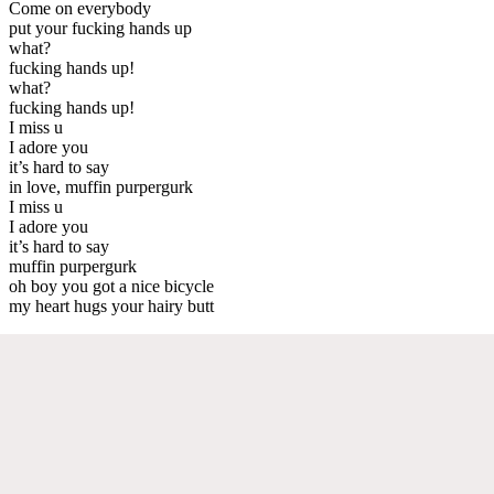
Come on everybody
put your fucking hands up
what?
fucking hands up!
what?
fucking hands up!
I miss u
I adore you
it’s hard to say
in love, muffin purpergurk
I miss u
I adore you
it’s hard to say
muffin purpergurk
oh boy you got a nice bicycle
my heart hugs your hairy butt