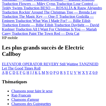
Traduction Flowers —
Miley Cyrus
Traduction Lose Control —
Teddy Swims
Traduction BESO —
ROSALÍA & Rauw Alejandro
Traduction Rockin' Around The Christmas Tree —
Brenda Lee
Traduction The Magic Key —
One-T
Traduction Godzilla —
Eminem
Traduction What Was I Made For? —
Billie Eilish
Traduction Emorio —
Billie Eilish
Traduction Daylight —
David
Kushner
Traduction All I Want For Christmas Is You —
Mariah
Carey
Traduction Paint The Town Red —
Doja Cat
HP mobile
Les plus grands succès de Electric
Callboy
ELEVATOR OPERATOR
REVERY
Still Waiting
TANZNEID
Let The Good Times Roll
A
B
C
D
E
F
G
H
I
J
K
L
M
N
O
P
Q
R
S
T
U
V
W
X
Y
Z
0-9
Thématiques
Chansons pour faire le sexe
Rap Français
Chansons d'amour
Chansons des Guinguettes