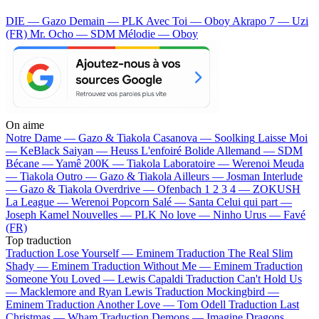
DIE — Gazo
Demain — PLK
Avec Toi — Oboy
Akrapo 7 — Uzi
(FR)
Mr. Ocho — SDM
Mélodie — Oboy
On aime
Notre Dame —
Gazo & Tiakola
Casanova —
Soolking
Laisse Moi
—
KeBlack
Saiyan —
Heuss L'enfoiré
Bolide Allemand —
SDM
Bécane —
Yamê
200K —
Tiakola
Laboratoire —
Werenoi
Meuda
—
Tiakola
Outro —
Gazo & Tiakola
Ailleurs —
Josman
Interlude
—
Gazo & Tiakola
Overdrive —
Ofenbach
1 2 3 4 —
ZOKUSH
La League —
Werenoi
Popcorn Salé —
Santa
Celui qui part —
Joseph Kamel
Nouvelles —
PLK
No love —
Ninho
Urus —
Favé
(FR)
Top traduction
Traduction Lose Yourself —
Eminem
Traduction The Real Slim
Shady —
Eminem
Traduction Without Me —
Eminem
Traduction
Someone You Loved —
Lewis Capaldi
Traduction Can't Hold Us
—
Macklemore and Ryan Lewis
Traduction Mockingbird —
Eminem
Traduction Another Love —
Tom Odell
Traduction Last
Christmas —
Wham
Traduction Demons —
Imagine Dragons