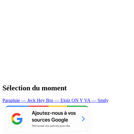
Sélection du moment
Parapluie — Jeck
Hey Bro — Eloïz
ON Y VA — Smily