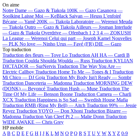
On aime
Notre Dame —
Gazo & Tiakola
100K —
Gazo
Casanova —
Soolking
Laisse Moi —
KeBlack
Saiyan —
Heuss L'enfoiré
Bécane —
Yamê
200K —
Tiakola
Laboratoire —
Werenoi
Meuda
—
Tiakola
Outro —
Gazo & Tiakola
Ailleurs —
Josman
Interlude
—
Gazo & Tiakola
Overdrive —
Ofenbach
1 2 3 4 —
ZOKUSH
La League —
Werenoi
Celui qui part —
Joseph Kamel
Nouvelles
—
PLK
No love —
Ninho
Urus —
Favé (FR)
DIE —
Gazo
Top traduction
Traduction des fleurs —
Tove Lo
Traduction AH HA —
Cardi B
Traduction Coulda Shoulda Woulda —
Russ
Traduction KYLIAN
DICTADOR —
SurNervis
Traduction The Way You Are —
Electric Callboy
Traduction Home To Me —
Tones & I
Traduction
Mi Chico —
DJ Goja
Traduction My Body Isn't Ready —
Sombr
Traduction Danceteria —
Madonna
Traduction MORNING DEW
(DONK) —
Beyoncé
Traduction Hush —
Muse
Traduction The
Time Of My Life —
Benson Boone
Traduction Camera —
Charli
XCX
Traduction Happiness is So Sad —
Swedish House Mafia
Traduction RMB (Ring My Bell) —
Aitch
Traduction 99% —
Jessie
Reyez
Traduction YOYO —
Don Xhoni
Traduction Bizarre —
Madonna
Traduction Van Cleef Pt 2 —
Malie Donn
Traduction
WIDE AWAKE —
Chris Grey
HP mobile
A
B
C
D
E
F
G
H
I
J
K
L
M
N
O
P
Q
R
S
T
U
V
W
X
Y
Z
0-9