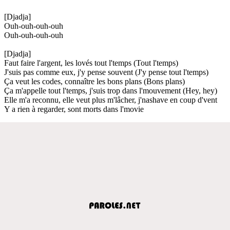
[Djadja]
Ouh-ouh-ouh-ouh
Ouh-ouh-ouh-ouh
[Djadja]
Faut faire l'argent, les lovés tout l'temps (Tout l'temps)
J'suis pas comme eux, j'y pense souvent (J'y pense tout l'temps)
Ça veut les codes, connaître les bons plans (Bons plans)
Ça m'appelle tout l'temps, j'suis trop dans l'mouvement (Hey, hey)
Elle m'a reconnu, elle veut plus m'lâcher, j'nashave en coup d'vent
Y a rien à regarder, sont morts dans l'movie