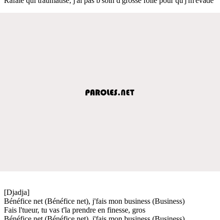
Rafale qui traumatise, j'ai pas b'soin d'grosse folle pour qu'j'm'évade
[Djadja]
Bénéfice net (Bénéfice net), j'fais mon business (Business)
Fais l'tueur, tu vas t'la prendre en finesse, gros
Bénéfice net (Bénéfice net), j'fais mon business (Business)