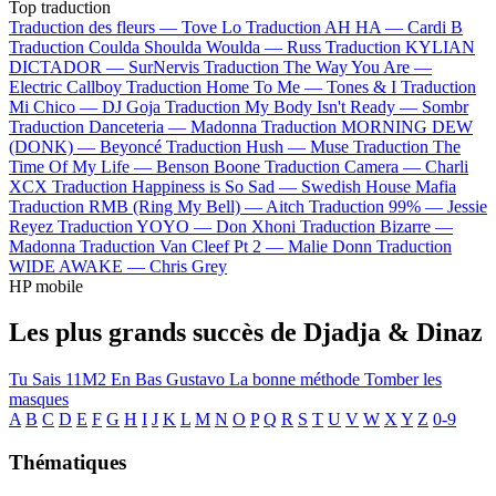
Top traduction
Traduction des fleurs —
Tove Lo
Traduction AH HA —
Cardi B
Traduction Coulda Shoulda Woulda —
Russ
Traduction KYLIAN
DICTADOR —
SurNervis
Traduction The Way You Are —
Electric Callboy
Traduction Home To Me —
Tones & I
Traduction
Mi Chico —
DJ Goja
Traduction My Body Isn't Ready —
Sombr
Traduction Danceteria —
Madonna
Traduction MORNING DEW
(DONK) —
Beyoncé
Traduction Hush —
Muse
Traduction The
Time Of My Life —
Benson Boone
Traduction Camera —
Charli
XCX
Traduction Happiness is So Sad —
Swedish House Mafia
Traduction RMB (Ring My Bell) —
Aitch
Traduction 99% —
Jessie
Reyez
Traduction YOYO —
Don Xhoni
Traduction Bizarre —
Madonna
Traduction Van Cleef Pt 2 —
Malie Donn
Traduction
WIDE AWAKE —
Chris Grey
HP mobile
Les plus grands succès de Djadja & Dinaz
Tu Sais
11M2
En Bas
Gustavo
La bonne méthode
Tomber les
masques
A
B
C
D
E
F
G
H
I
J
K
L
M
N
O
P
Q
R
S
T
U
V
W
X
Y
Z
0-9
Thématiques