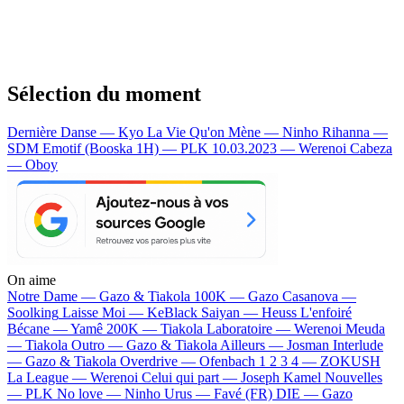
Sélection du moment
Dernière Danse — Kyo
La Vie Qu'on Mène — Ninho
Rihanna —
SDM
Emotif (Booska 1H) — PLK
10.03.2023 — Werenoi
Cabeza
— Oboy
On aime
Notre Dame —
Gazo & Tiakola
100K —
Gazo
Casanova —
Soolking
Laisse Moi —
KeBlack
Saiyan —
Heuss L'enfoiré
Bécane —
Yamê
200K —
Tiakola
Laboratoire —
Werenoi
Meuda
—
Tiakola
Outro —
Gazo & Tiakola
Ailleurs —
Josman
Interlude
—
Gazo & Tiakola
Overdrive —
Ofenbach
1 2 3 4 —
ZOKUSH
La League —
Werenoi
Celui qui part —
Joseph Kamel
Nouvelles
—
PLK
No love —
Ninho
Urus —
Favé (FR)
DIE —
Gazo