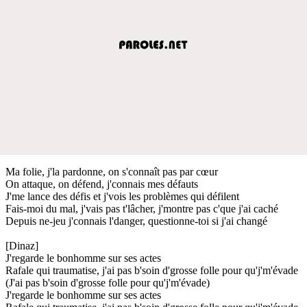
Ma folie, j'la pardonne, on s'connaît pas par cœur
On attaque, on défend, j'connais mes défauts
J'me lance des défis et j'vois les problèmes qui défilent
Fais-moi du mal, j'vais pas t'lâcher, j'montre pas c'que j'ai caché
Depuis ne-jeu j'connais l'danger, questionne-toi si j'ai changé
[Dinaz]
J'regarde le bonhomme sur ses actes
Rafale qui traumatise, j'ai pas b'soin d'grosse folle pour qu'j'm'évade
(J'ai pas b'soin d'grosse folle pour qu'j'm'évade)
J'regarde le bonhomme sur ses actes