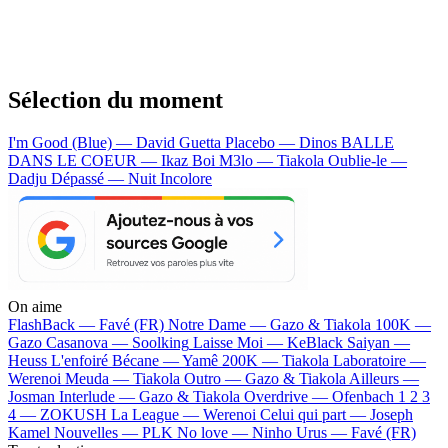
Sélection du moment
I'm Good (Blue) — David Guetta
Placebo — Dinos
BALLE
DANS LE COEUR — Ikaz Boi
M3lo — Tiakola
Oublie-le —
Dadju
Dépassé — Nuit Incolore
On aime
FlashBack —
Favé (FR)
Notre Dame —
Gazo & Tiakola
100K —
Gazo
Casanova —
Soolking
Laisse Moi —
KeBlack
Saiyan —
Heuss L'enfoiré
Bécane —
Yamê
200K —
Tiakola
Laboratoire —
Werenoi
Meuda —
Tiakola
Outro —
Gazo & Tiakola
Ailleurs —
Josman
Interlude —
Gazo & Tiakola
Overdrive —
Ofenbach
1 2 3
4 —
ZOKUSH
La League —
Werenoi
Celui qui part —
Joseph
Kamel
Nouvelles —
PLK
No love —
Ninho
Urus —
Favé (FR)