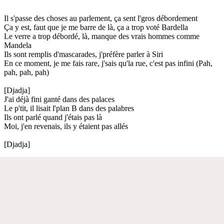
Il s'passe des choses au parlement, ça sent l'gros débordement
Ça y est, faut que je me barre de là, ça a trop voté Bardella
Le verre a trop débordé, là, manque des vrais hommes comme
Mandela
Ils sont remplis d'mascarades, j'préfère parler à Siri
En ce moment, je me fais rare, j'sais qu'la rue, c'est pas infini (Pah,
pah, pah, pah)
[Djadja]
J'ai déjà fini ganté dans des palaces
Le p'tit, il lisait l'plan B dans des palabres
Ils ont parlé quand j'étais pas là
Moi, j'en revenais, ils y étaient pas allés
[Djadja]