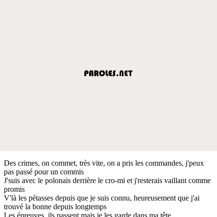
Des crimes, on commet, très vite, on a pris les commandes, j'peux
pas passé pour un commis
J'suis avec le polonais derrière le cro-mi et j'resterais vaillant comme
promis
V'là les pétasses depuis que je suis connu, heureusement que j'ai
trouvé la bonne depuis longtemps
Les épreuves, ils passent mais je les garde dans ma tête