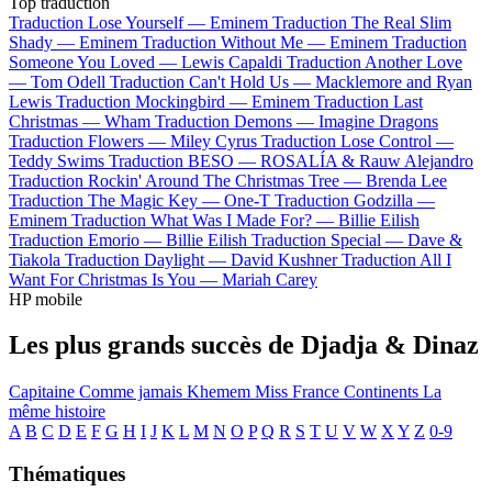
Top traduction
Traduction Lose Yourself —
Eminem
Traduction The Real Slim
Shady —
Eminem
Traduction Without Me —
Eminem
Traduction
Someone You Loved —
Lewis Capaldi
Traduction Another Love
—
Tom Odell
Traduction Can't Hold Us —
Macklemore and Ryan
Lewis
Traduction Mockingbird —
Eminem
Traduction Last
Christmas —
Wham
Traduction Demons —
Imagine Dragons
Traduction Flowers —
Miley Cyrus
Traduction Lose Control —
Teddy Swims
Traduction BESO —
ROSALÍA & Rauw Alejandro
Traduction Rockin' Around The Christmas Tree —
Brenda Lee
Traduction The Magic Key —
One-T
Traduction Godzilla —
Eminem
Traduction What Was I Made For? —
Billie Eilish
Traduction Emorio —
Billie Eilish
Traduction Special —
Dave &
Tiakola
Traduction Daylight —
David Kushner
Traduction All I
Want For Christmas Is You —
Mariah Carey
HP mobile
Les plus grands succès de Djadja & Dinaz
Capitaine
Comme jamais
Khemem
Miss France
Continents
La
même histoire
A
B
C
D
E
F
G
H
I
J
K
L
M
N
O
P
Q
R
S
T
U
V
W
X
Y
Z
0-9
Thématiques