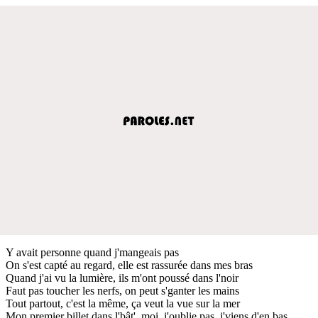
Y avait personne quand j'mangeais pas
On s'est capté au regard, elle est rassurée dans mes bras
Quand j'ai vu la lumière, ils m'ont poussé dans l'noir
Faut pas toucher les nerfs, on peut s'ganter les mains
Tout partout, c'est la même, ça veut la vue sur la mer
Mon premier billet dans l'bât', moi, j'oublie pas, j'viens d'en bas