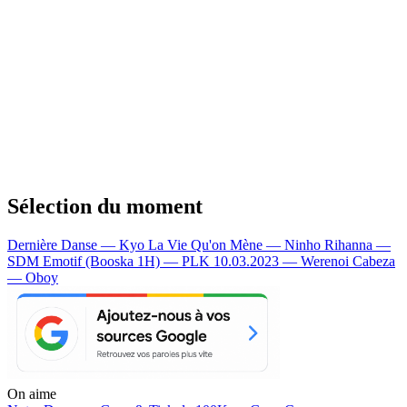
Sélection du moment
Dernière Danse — Kyo
La Vie Qu'on Mène — Ninho
Rihanna —
SDM
Emotif (Booska 1H) — PLK
10.03.2023 — Werenoi
Cabeza
— Oboy
On aime