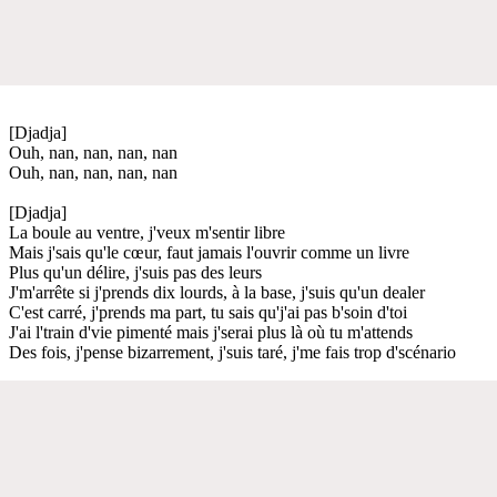
[Djadja]
Ouh, nan, nan, nan, nan
Ouh, nan, nan, nan, nan
[Djadja]
La boule au ventre, j'veux m'sentir libre
Mais j'sais qu'le cœur, faut jamais l'ouvrir comme un livre
Plus qu'un délire, j'suis pas des leurs
J'm'arrête si j'prends dix lourds, à la base, j'suis qu'un dealer
C'est carré, j'prends ma part, tu sais qu'j'ai pas b'soin d'toi
J'ai l'train d'vie pimenté mais j'serai plus là où tu m'attends
Des fois, j'pense bizarrement, j'suis taré, j'me fais trop d'scénario