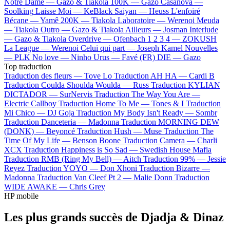
Notre Dame —
Gazo & Tiakola
100K —
Gazo
Casanova —
Soolking
Laisse Moi —
KeBlack
Saiyan —
Heuss L'enfoiré
Bécane —
Yamê
200K —
Tiakola
Laboratoire —
Werenoi
Meuda
—
Tiakola
Outro —
Gazo & Tiakola
Ailleurs —
Josman
Interlude
—
Gazo & Tiakola
Overdrive —
Ofenbach
1 2 3 4 —
ZOKUSH
La League —
Werenoi
Celui qui part —
Joseph Kamel
Nouvelles
—
PLK
No love —
Ninho
Urus —
Favé (FR)
DIE —
Gazo
Top traduction
Traduction des fleurs —
Tove Lo
Traduction AH HA —
Cardi B
Traduction Coulda Shoulda Woulda —
Russ
Traduction KYLIAN
DICTADOR —
SurNervis
Traduction The Way You Are —
Electric Callboy
Traduction Home To Me —
Tones & I
Traduction
Mi Chico —
DJ Goja
Traduction My Body Isn't Ready —
Sombr
Traduction Danceteria —
Madonna
Traduction MORNING DEW
(DONK) —
Beyoncé
Traduction Hush —
Muse
Traduction The
Time Of My Life —
Benson Boone
Traduction Camera —
Charli
XCX
Traduction Happiness is So Sad —
Swedish House Mafia
Traduction RMB (Ring My Bell) —
Aitch
Traduction 99% —
Jessie
Reyez
Traduction YOYO —
Don Xhoni
Traduction Bizarre —
Madonna
Traduction Van Cleef Pt 2 —
Malie Donn
Traduction
WIDE AWAKE —
Chris Grey
HP mobile
Les plus grands succès de Djadja & Dinaz