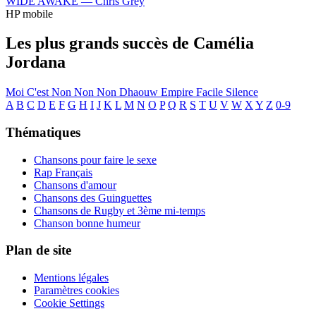
WIDE AWAKE —
Chris Grey
HP mobile
Les plus grands succès de Camélia
Jordana
Moi C'est
Non Non Non
Dhaouw
Empire
Facile
Silence
A
B
C
D
E
F
G
H
I
J
K
L
M
N
O
P
Q
R
S
T
U
V
W
X
Y
Z
0-9
Thématiques
Chansons pour faire le sexe
Rap Français
Chansons d'amour
Chansons des Guinguettes
Chansons de Rugby et 3ème mi-temps
Chanson bonne humeur
Plan de site
Mentions légales
Paramètres cookies
Cookie Settings