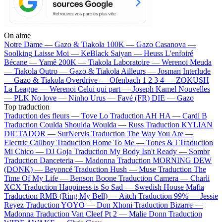
On aime
Notre Dame —
Gazo & Tiakola
100K —
Gazo
Casanova —
Soolking
Laisse Moi —
KeBlack
Saiyan —
Heuss L'enfoiré
Bécane —
Yamê
200K —
Tiakola
Laboratoire —
Werenoi
Meuda
—
Tiakola
Outro —
Gazo & Tiakola
Ailleurs —
Josman
Interlude
—
Gazo & Tiakola
Overdrive —
Ofenbach
1 2 3 4 —
ZOKUSH
La League —
Werenoi
Celui qui part —
Joseph Kamel
Nouvelles
—
PLK
No love —
Ninho
Urus —
Favé (FR)
DIE —
Gazo
Top traduction
Traduction des fleurs —
Tove Lo
Traduction AH HA —
Cardi B
Traduction Coulda Shoulda Woulda —
Russ
Traduction KYLIAN
DICTADOR —
SurNervis
Traduction The Way You Are —
Electric Callboy
Traduction Home To Me —
Tones & I
Traduction
Mi Chico —
DJ Goja
Traduction My Body Isn't Ready —
Sombr
Traduction Danceteria —
Madonna
Traduction MORNING DEW
(DONK) —
Beyoncé
Traduction Hush —
Muse
Traduction The
Time Of My Life —
Benson Boone
Traduction Camera —
Charli
XCX
Traduction Happiness is So Sad —
Swedish House Mafia
Traduction RMB (Ring My Bell) —
Aitch
Traduction 99% —
Jessie
Reyez
Traduction YOYO —
Don Xhoni
Traduction Bizarre —
Madonna
Traduction Van Cleef Pt 2 —
Malie Donn
Traduction