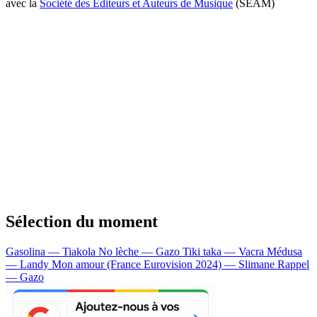
avec la
Société des Editeurs et Auteurs de Musique
(SEAM)
Sélection du moment
Gasolina — Tiakola
No lèche — Gazo
Tiki taka — Vacra
Médusa
— Landy
Mon amour (France Eurovision 2024) — Slimane
Rappel
— Gazo